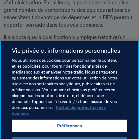
d’administration. Par ailleurs, la participation à un plus 
grand nombre de compétitions des équipes nationales 
nécessiterait davantage de dépenses et la FIFA pourrait 
apporter son aide dans tous ces domaines.
Il a ajouté que la qualification olympique n’était qu’un 
début. "Nous sommes plus passionnés que jamais, les 
Vie privée et informations personnelles
Guinéens sont venus en masse pour nous soutenir et je 
ne pense pas que nous allons nous arrêter là".
Nous utilisons des cookies pour personnaliser le contenu
et les publicités, pour fournir des fonctionnalités de
médias sociaux et analyser notre trafic. Nous partageons
Thèmes en lien
également des informations sur votre utilisation de notre
site avec nos partenaires analytiques, publicitaires et de
médias sociaux. Vous pouvez choisir vos préférences en
FIFA Forward
Président de la FIFA
cliquant sur les boutons de droite, et déposer une
demande d’opposition à la vente / la transmission de vos
Organisation
Organisation
Guinea
CAF
données personnelles.
Portail de protection des
données
Préférences