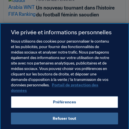
Un nouveau tournant dans l’histoire
du football féminin saoudien
Vie privée et informations personnelles
Nous utilisons des cookies pour personnaliser le contenu
Thèmes en lien
et les publicités, pour fournir des fonctionnalités de
médias sociaux et analyser notre trafic. Nous partageons
également des informations sur votre utilisation de notre
Football Féminin
Président de la FIFA
site avec nos partenaires analytiques, publicitaires et de
médias sociaux. Vous pouvez choisir vos préférences en
Organisation
Organisation
Saudi Arabia
cliquant sur les boutons de droite, et déposer une
demande d’opposition à la vente / la transmission de vos
AFC
données personnelles.
Portail de protection des
données
Préférences
Refuser tout