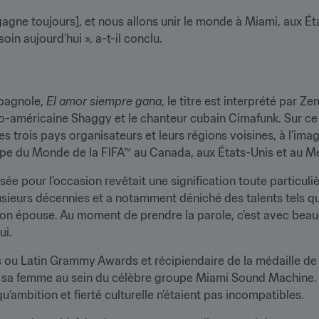
 gagne toujours], et nous allons unir le monde à Miami, aux É
in aujourd’hui », a-t-il conclu.
pagnole, 
El amor siempre gana
, le titre est interprété par 
co-américaine Shaggy et le chanteur cubain Cimafunk. Sur ce 
es trois pays organisateurs et leurs régions voisines, à l’imag
upe du Monde de la FIFA™ au Canada, aux États-Unis et au M
sée pour l’occasion revêtait une signification toute particuliè
usieurs décennies et a notamment déniché des talents tels qu
n épouse. Au moment de prendre la parole, c’est avec beaucou
i. 
u Latin Grammy Awards et récipiendaire de la médaille de l
ec sa femme au sein du célèbre groupe Miami Sound Machine. 
’ambition et fierté culturelle n’étaient pas incompatibles.