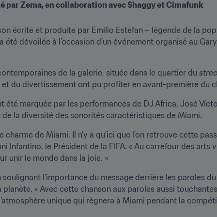
été par Zema, en collaboration avec Shaggy et Cimafunk
son écrite et produite par Emilio Estefan – légende de la pop 
 a été dévoilée à l’occasion d’un événement organisé au Gary
ntemporaines de la galerie, située dans le quartier du 
stree
re et du divertissement ont pu profiter en avant-première du
été marquée par les performances de DJ Africa, José Víctor y
 de la diversité des sonorités caractéristiques de Miami.
le charme de Miami. Il n’y a qu’ici que l’on retrouve cette pass
anni Infantino, le Président de la FIFA. « Au carrefour des arts 
r unir le monde dans la joie. »
n soulignant l’importance du message derrière les paroles du 
a planète. « Avec cette chanson aux paroles aussi touchantes
 l’atmosphère unique qui règnera à Miami pendant la compé