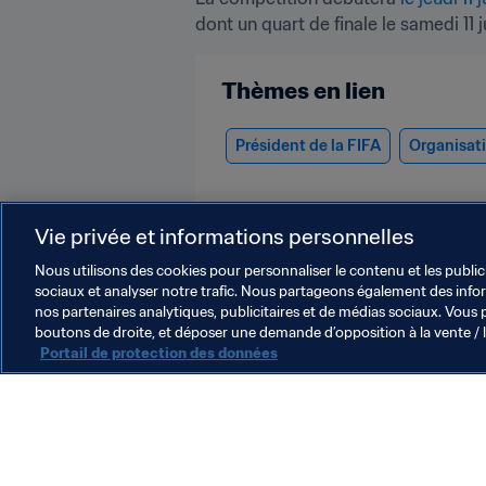
dont un quart de finale le samedi 11 
Thèmes en lien
Président de la FIFA
Organisat
Vie privée et informations personnelles
Nous utilisons des cookies pour personnaliser le contenu et les public
sociaux et analyser notre trafic. Nous partageons également des inform
nos partenaires analytiques, publicitaires et de médias sociaux. Vous 
Président de la FIFA
boutons de droite, et déposer une demande d’opposition à la vente / 
Portail de protection des données
Président de la FIFA
O
Président
D