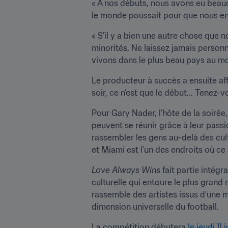
« À nos débuts, nous avons eu beauc
le monde poussait pour que nous en c
« S’il y a bien une autre chose que n
minorités. Ne laissez jamais personn
vivons dans le plus beau pays au m
Le producteur à succès a ensuite af
soir, ce n’est que le début... Tenez-
Pour Gary Nader, l’hôte de la soirée
peuvent se réunir grâce à leur passio
rassembler les gens au-delà des cultu
et Miami est l’un des endroits où ce
Love Always Wins
 fait partie intég
culturelle qui entoure le plus grand
rassemble des artistes issus d’une mu
dimension universelle du football.
La compétition débutera 
le jeudi 1