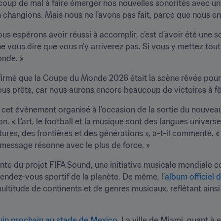
oup de mal à faire émerger nos nouvelles sonorités avec un
hangions. Mais nous ne l’avons pas fait, parce que nous en ét
ous espérons avoir réussi à accomplir, c’est d’avoir été une so
e vous dire que vous n’y arriverez pas. Si vous y mettez tou
onde. »
firmé que la Coupe du Monde 2026 était la scène rêvée pour 
vous prêts, car nous aurons encore beaucoup de victoires à fête
, cet événement organisé à l'occasion de la sortie du nouveau
n. « L’art, le football et la musique sont des langues universel
res, des frontières et des générations », a-t-il commenté. « L
 message résonne avec le plus de force. »
rante du projet FIFA Sound, une initiative musicale mondiale c
 rendez-vous sportif de la planète. De même, l’
album officiel
ltitude de continents et de genres musicaux, reflétant ainsi la
1 juin prochain au stade de Mexico
. La ville de Miami, quant à e