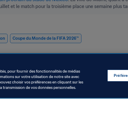
juillet et le match pour la troisième place une semaine plus ta
ion
Coupe du Monde de la FIFA 2026™
ités, pour fournir des fonctionnalités de médias
Préfér
ations sur votre utilisation de notre site avec
pouvez choisir vos préférences en cliquant sur les
la transmission de vos données personnelles.
rganisation
Organisation
éclaration de la FIFA
Le Brésil ouv
nouveaux cen