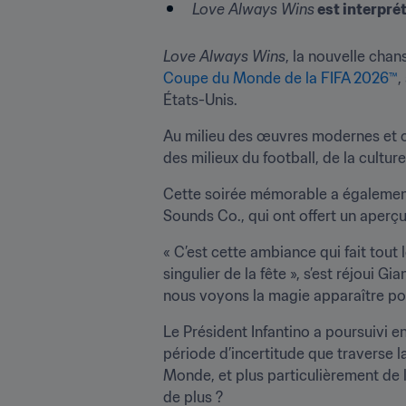
Love Always Wins
 est interpr
Love Always Wins
, la nouvelle chan
Coupe du Monde de la FIFA 2026™
,
États-Unis.
Au milieu des œuvres modernes et co
des milieux du football, de la cultu
Cette soirée mémorable a également 
Sounds Co., qui ont offert un aperçu
« C’est cette ambiance qui fait tout 
singulier de la fête », s’est réjoui Gi
nous voyons la magie apparaître pou
Le Président Infantino a poursuivi e
période d’incertitude que traverse l
Monde, et plus particulièrement de
de plus ? 