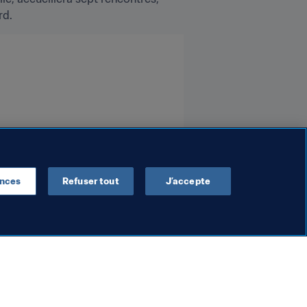
rd.
ences
Refuser tout
J’accepte
Organisation
re deux
Les dirigeants de la FIFA
tres
participent à une réunion