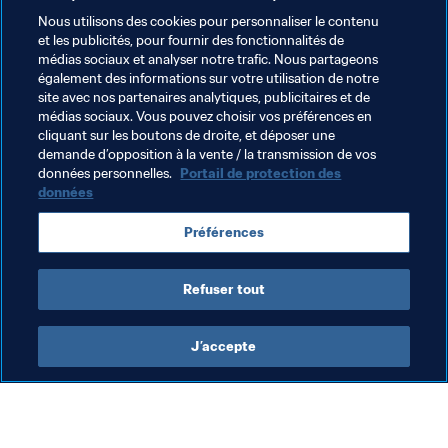
Nous utilisons des cookies pour personnaliser le contenu
Thèmes en lien
et les publicités, pour fournir des fonctionnalités de
médias sociaux et analyser notre trafic. Nous partageons
également des informations sur votre utilisation de notre
FIFA Forward
Président de la FIFA
site avec nos partenaires analytiques, publicitaires et de
médias sociaux. Vous pouvez choisir vos préférences en
Associations Membres
Organisation
cliquant sur les boutons de droite, et déposer une
demande d’opposition à la vente / la transmission de vos
Organisation
China PR
AFC
données personnelles.
Portail de protection des
données
Préférences
Refuser tout
Président de la FIFA
J’accepte
Président de la FIFA
Org
Président
Le