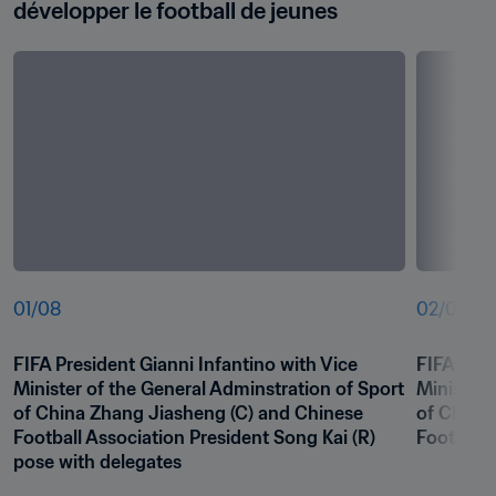
développer le football de jeunes
01
/
08
02
/
08
FIFA President Gianni Infantino with Vice 
FIFA Pres
Minister of the General Adminstration of Sport 
Minister 
of China Zhang Jiasheng (C) and Chinese 
of China 
Football Association President Song Kai (R) 
Football 
pose with delegates 