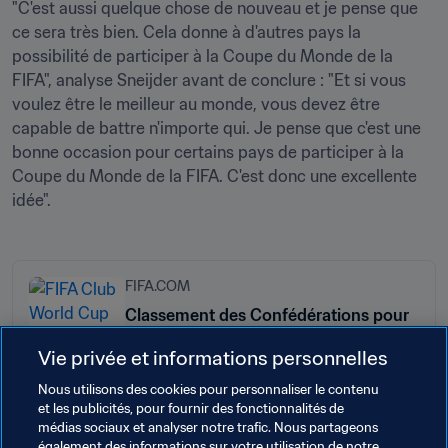
"C'est aussi quelque chose de nouveau et je pense que 
ce sera très bien. Cela donne à d'autres pays la 
possibilité de participer à la Coupe du Monde de la 
FIFA", analyse Sneijder avant de conclure : "Et si vous 
voulez être le meilleur au monde, vous devez être 
capable de battre n'importe qui. Je pense que c'est une 
bonne occasion pour certains pays de participer à la 
Coupe du Monde de la FIFA. C'est donc une excellente 
idée".
FIFA.COM
Classement des Confédérations pour
la Coupe du Monde des Clubs de la
Vie privée et informations personnelles
FIFA 2025™
Nous utilisons des cookies pour personnaliser le contenu
et les publicités, pour fournir des fonctionnalités de
médias sociaux et analyser notre trafic. Nous partageons
également des informations sur votre utilisation de notre