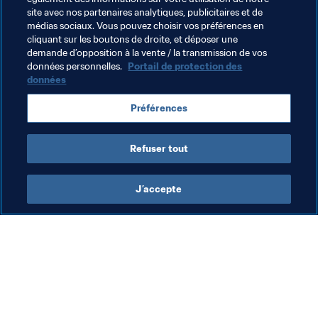
site avec nos partenaires analytiques, publicitaires et de
Thèmes en lien
médias sociaux. Vous pouvez choisir vos préférences en
cliquant sur les boutons de droite, et déposer une
demande d’opposition à la vente / la transmission de vos
Organisation
Organisation
FIFA Legends
données personnelles.
Portail de protection des
données
Coupe du Monde de la FIFA 2026™
Netherlands
Préférences
UEFA
Refuser tout
J’accepte
L’action de la FIFA
Visitez également
Juridique
Toutes les infos et 
tous les articles