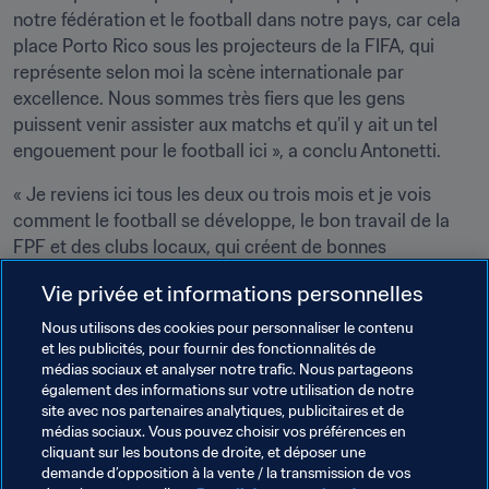
notre fédération et le football dans notre pays, car cela 
place Porto Rico sous les projecteurs de la FIFA, qui 
représente selon moi la scène internationale par 
excellence. Nous sommes très fiers que les gens 
puissent venir assister aux matchs et qu’il y ait un tel 
engouement pour le football ici », a conclu Antonetti.
« Je reviens ici tous les deux ou trois mois et je vois 
comment le football se développe, le bon travail de la 
FPF et des clubs locaux, qui créent de bonnes 
compétitions et offrent aux enfants un espace pour jouer 
Vie privée et informations personnelles
et s’amuser. Je pense que c’est le début de quelque 
chose de vraiment beau. »
Nous utilisons des cookies pour personnaliser le contenu
et les publicités, pour fournir des fonctionnalités de
médias sociaux et analyser notre trafic. Nous partageons
Thèmes en lien
également des informations sur votre utilisation de notre
site avec nos partenaires analytiques, publicitaires et de
médias sociaux. Vous pouvez choisir vos préférences en
FIFA Forward
Organisation
Puerto Rico
cliquant sur les boutons de droite, et déposer une
demande d’opposition à la vente / la transmission de vos