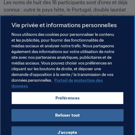
Les noms de huit des 16 participants sont d’ores et déjà 
connus : outre le pays hôte, le Portugal, double lauréat 
de l’épreuve, le Bélarus, l’Espagne, l’Italie, la Mauritanie, 
le Sénégal et Tahiti seront de la partie. Huit autres 
Vie privée et informations personnelles
sélections valideront leur billet pour la phase finale à 
Nous utilisons des cookies pour personnaliser le contenu
l’issue de compétitions préliminaires aux Bahamas, au 
et les publicités, pour fournir des fonctionnalités de
Chili et en Thaïlande, qui livreront leur verdict en mars.
médias sociaux et analyser notre trafic. Nous partageons
également des informations sur votre utilisation de notre
Cliquez 
site avec nos partenaires analytiques, publicitaires et de
ici
 pour demander des billets.
médias sociaux. Vous pouvez choisir vos préférences en
cliquant sur les boutons de droite, et déposer une
demande d’opposition à la vente / la transmission de vos
Thèmes en lien
données personnelles.
Portail de protection des
données
Organisation
Organisation
Seychelles
Préférences
CAF
Refuser tout
J’accepte