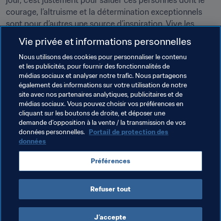
jour, c’est justement pour saluer ces personnes dont le 
courage, l’altruisme et la détermination exceptionnels 
sont pour d’autres une source d’inspiration. Vive les 
héros de l’ombre !
Vie privée et informations personnelles
Nous utilisons des cookies pour personnaliser le contenu
Thèmes en lien
et les publicités, pour fournir des fonctionnalités de
médias sociaux et analyser notre trafic. Nous partageons
également des informations sur votre utilisation de notre
Volontaires
Organisation des compétitions
site avec nos partenaires analytiques, publicitaires et de
médias sociaux. Vous pouvez choisir vos préférences en
Organisation
Coupe du Monde de la FIFA 2026™
cliquant sur les boutons de droite, et déposer une
demande d’opposition à la vente / la transmission de vos
Mexico
Concacaf
données personnelles.
Portail de protection des
données
Préférences
Refuser tout
Organisation
J’accepte