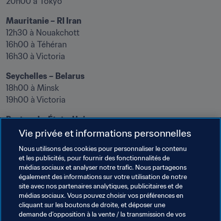
20h00 à Tokyo
12h30 à Nouakchott 

16h00 à Téhéran 

16h30 à Victoria
18h00 à Minsk 

19h00 à Victoria
13h30 à Asunción 

Vie privée et informations personnelles
17h30 à Lisbonne 

Nous utilisons des cookies pour personnaliser le contenu
20h30 à Victoria	

et les publicités, pour fournir des fonctionnalités de
médias sociaux et analyser notre trafic. Nous partageons
également des informations sur votre utilisation de notre
site avec nos partenaires analytiques, publicitaires et de
Thèmes en lien
médias sociaux. Vous pouvez choisir vos préférences en
cliquant sur les boutons de droite, et déposer une
demande d’opposition à la vente / la transmission de vos