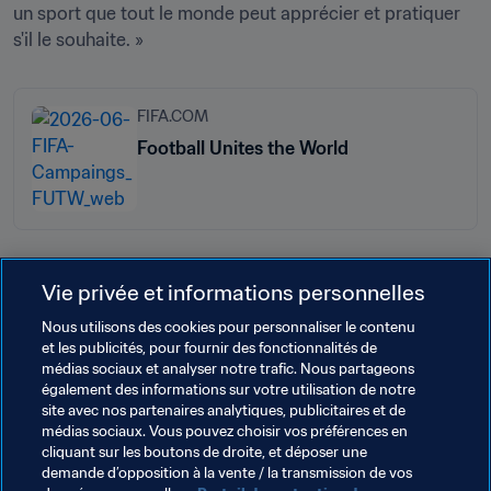
un sport que tout le monde peut apprécier et pratiquer 
FIFA.COM
Football Unites the World
Vie privée et informations personnelles
Thèmes en lien
Nous utilisons des cookies pour personnaliser le contenu
et les publicités, pour fournir des fonctionnalités de
Organisation des compétitions
médias sociaux et analyser notre trafic. Nous partageons
également des informations sur votre utilisation de notre
Football Unites the World
Organisation
site avec nos partenaires analytiques, publicitaires et de
médias sociaux. Vous pouvez choisir vos préférences en
Coupe du Monde de la FIFA 2026™
Concacaf
cliquant sur les boutons de droite, et déposer une
demande d’opposition à la vente / la transmission de vos