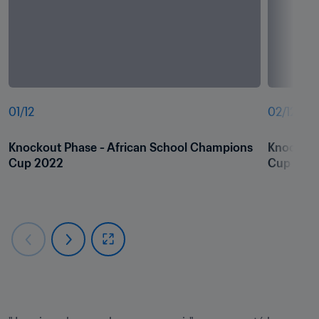
01
/
12
02
/
12
Knockout Phase - African School Champions 
Knockout
Cup 2022
Cup 202