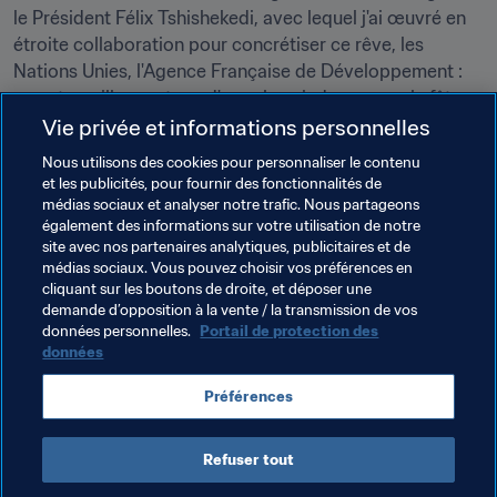
le Président Félix Tshishekedi, avec lequel j'ai œuvré en 
étroite collaboration pour concrétiser ce rêve, les 
Nations Unies, l'Agence Française de Développement : 
nous travaillerons tous d'arrache-pied pour que la fête 
soit plus belle encore l'année prochaine."
Vie privée et informations personnelles
Nous utilisons des cookies pour personnaliser le contenu
et les publicités, pour fournir des fonctionnalités de
médias sociaux et analyser notre trafic. Nous partageons
également des informations sur votre utilisation de notre
site avec nos partenaires analytiques, publicitaires et de
médias sociaux. Vous pouvez choisir vos préférences en
cliquant sur les boutons de droite, et déposer une
demande d’opposition à la vente / la transmission de vos
Thèmes en lien
données personnelles.
Portail de protection des
données
Président de la FIFA
Organisation
Préférences
Organisation
CAF
Congo DR
Morocco
Refuser tout