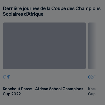
Dernière journée de la Coupe des Champions 
Scolaires d’Afrique
01
/
11
02
/
11
Knockout Phase - African School Champions 
Knockout
Cup 2022
Cup 202