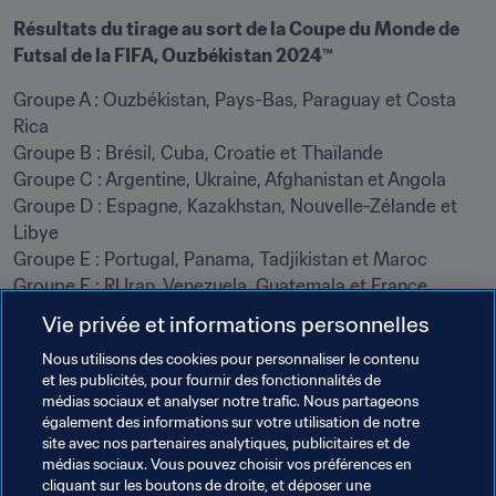
Résultats du tirage au sort de la Coupe du Monde de 
Futsal de la FIFA, Ouzbékistan 2024™
Groupe A : Ouzbékistan, Pays-Bas, Paraguay et Costa 
Rica

Groupe B : Brésil, Cuba, Croatie et Thaïlande

Groupe C : Argentine, Ukraine, Afghanistan et Angola

Groupe D : Espagne, Kazakhstan, Nouvelle-Zélande et 
Libye

Groupe E : Portugal, Panama, Tadjikistan et Maroc

Groupe F : RI Iran, Venezuela, Guatemala et France
Vie privée et informations personnelles
Nous utilisons des cookies pour personnaliser le contenu
et les publicités, pour fournir des fonctionnalités de
médias sociaux et analyser notre trafic. Nous partageons
Thèmes en lien
également des informations sur votre utilisation de notre
site avec nos partenaires analytiques, publicitaires et de
médias sociaux. Vous pouvez choisir vos préférences en
Organisation
Organisation
Uzbekistan
cliquant sur les boutons de droite, et déposer une