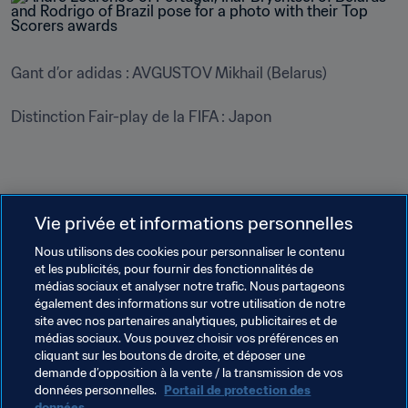
Gant d’or adidas : AVGUSTOV Mikhail (Belarus)

Vie privée et informations personnelles
Thèmes en lien
Nous utilisons des cookies pour personnaliser le contenu
et les publicités, pour fournir des fonctionnalités de
Organisation des compétitions
Organisation
médias sociaux et analyser notre trafic. Nous partageons
également des informations sur votre utilisation de notre
Organisation
Brazil
CONMEBOL
site avec nos partenaires analytiques, publicitaires et de
médias sociaux. Vous pouvez choisir vos préférences en
Seychelles
CAF
Portugal
UEFA
cliquant sur les boutons de droite, et déposer une
demande d’opposition à la vente / la transmission de vos
Senegal
données personnelles.
Portail de protection des
données