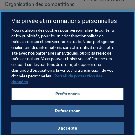
Organisation des compétitions
Développement durable
Vie privée et informations personnelles
Droits de l'homme et lutte contre 
la discrimination
Nous utilisons des cookies pour personnaliser le contenu
et les publicités, pour fournir des fonctionnalités de
Santé et médical
médias sociaux et analyser notre trafic. Nous partageons
Initiatives en matière de 
également des informations sur votre utilisation de notre
formation
site avec nos partenaires analytiques, publicitaires et de
médias sociaux. Vous pouvez choisir vos préférences en
cliquant sur les boutons de droite, et déposer une
demande d’opposition à la vente / la transmission de vos
données personnelles.
Portail de protection des
données
Préférences
Refuser tout
CONDITIONS D'UTILISATION
PORTAIL DE LA FIFA SUR LA PROTECTION DES DONNÉES
TÉLÉCHARGEMENTS
PARAMÈTRAGE DES COOKIES
Droits d'auteur © 1994 - 2025 FIFA. Tous les droits sont réservés.
J’accepte
Cookie Settings