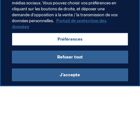
médias sociaux. Vous pouvez choisir vos préférences en
Associations Membres
Organisation
cliquant sur les boutons de droite, et déposer une
demande d’opposition à la vente / la transmission de vos
Morocco
CAF
données personnelles.
Portail de protection des
données
Préférences
Refuser tout
Organisation
J’accepte
Foo
Un
2