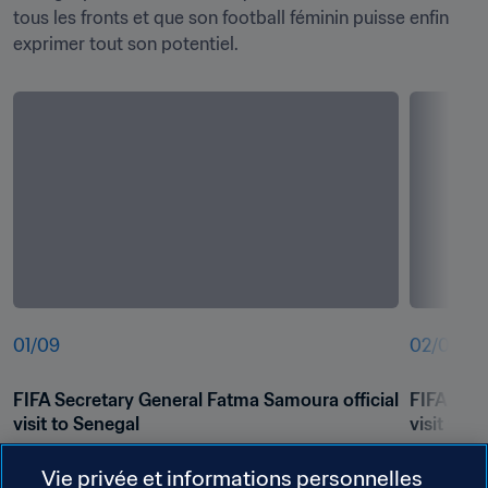
tous les fronts et que son football féminin puisse enfin 
exprimer tout son potentiel.
01
/
09
02
/
09
FIFA Secretary General Fatma Samoura official 
FIFA Secr
visit to Senegal
visit to 
Vie privée et informations personnelles