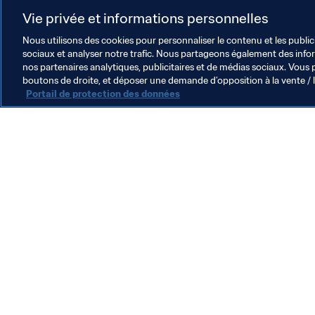
Organisation des compétitions
Vie privée et informations personnelles
Nous utilisons des cookies pour personnaliser le contenu et les public
sociaux et analyser notre trafic. Nous partageons également des inform
nos partenaires analytiques, publicitaires et de médias sociaux. Vous 
boutons de droite, et déposer une demande d’opposition à la vente / 
Portail de protection des données
L’action de la FIFA
Juridique
Système de transfert
Football féminin
Promotion du football
Innovation
Développement des talents
Organisation des compétitions