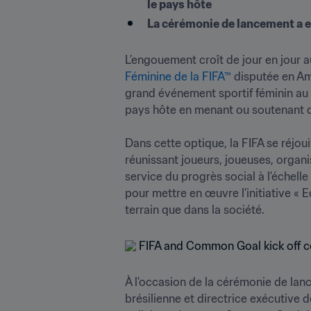
le pays hôte
La cérémonie de lancement a eu
L’engouement croît de jour en jour 
Féminine de la FIFA™
 disputée en Amé
grand événement sportif féminin au 
pays hôte en menant ou soutenant des
Dans cette optique, la FIFA se réjo
réunissant joueurs, joueuses, organis
service du progrès social à l'échell
pour mettre en œuvre l'initiative « Eq
terrain que dans la société.
À l'occasion de la cérémonie de lance
brésilienne et directrice exécutive d