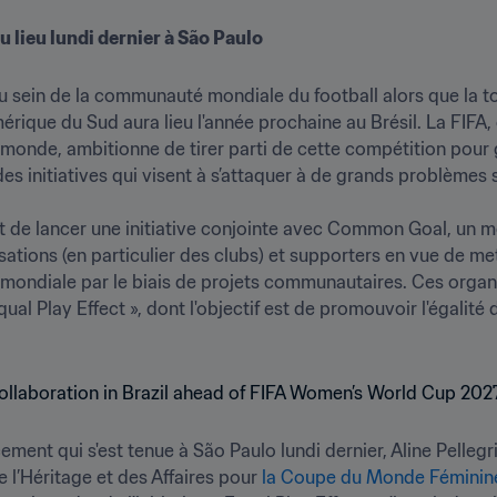
 lieu lundi dernier à São Paulo
au sein de la communauté mondiale du football alors que la t
rique du Sud aura lieu l'année prochaine au Brésil. La FIFA, q
monde, ambitionne de tirer parti de cette compétition pour g
 initiatives qui visent à s’attaquer à de grands problèmes s
uit de lancer une initiative conjointe avec Common Goal, un 
ations (en particulier des clubs) et supporters en vue de met
e mondiale par le biais de projets communautaires. Ces organi
ual Play Effect », dont l'objectif est de promouvoir l'égalité d
ment qui s'est tenue à São Paulo lundi dernier, Aline Pellegri
e l’Héritage et des Affaires pour 
la Coupe du Monde Féminine