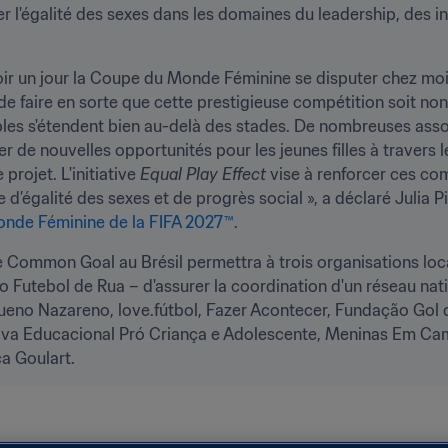
 l'égalité des sexes dans les domaines du leadership, des init
 voir un jour la Coupe du Monde Féminine se disputer chez moi
de faire en sorte que cette prestigieuse compétition soit non
es s'étendent bien au-delà des stades. De nombreuses associa
 de nouvelles opportunités pour les jeunes filles à travers le
rojet. L'initiative 
Equal Play Effect
 vise à renforcer ces co
 d’égalité des sexes et de progrès social », a déclaré Julia P
nde Féminine de la FIFA 2027™
.
e Common Goal au Brésil permettra à trois organisations local
o Futebol de Rua – d'assurer la coordination d'un réseau nati
eno Nazareno, love.fútbol, Fazer Acontecer, Fundação Gol de 
va Educacional Pró Criança e Adolescente, Meninas Em Campo
ca Goulart.