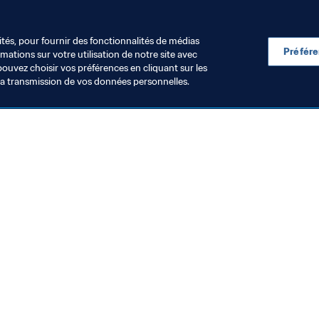
Football Féminin
Organisation
Brazil
CONMEBOL
ités, pour fournir des fonctionnalités de médias
Préfér
ations sur votre utilisation de notre site avec
pouvez choisir vos préférences en cliquant sur les
la transmission de vos données personnelles.
Visitez également
Toutes les infos et tous les articles
Rapports et documents
Fondation FIFA
FIFA Museum
Emplois & Carrières