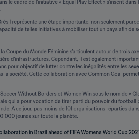
e cadre de l'initiative « Equal Play Effect » s'inscrit dans la
.
ésil représente une étape importante, non seulement parce
apacité de telles initiatives à mobiliser tout un pays afin de s
 la Coupe du Monde Féminine s’articulent autour de trois axes
ière d’infrastructures. Cependant, il est également importa
ns pour objectif de lutter contre les inégalités entre les sexes
la société. Cette collaboration avec Common Goal permettra d
ccer Without Borders et Women Win sous le nom de « Globa
iale qui a pour vocation de tirer parti du pouvoir du football
onde. À ce jour, pas moins de 101 organisations réparties dans
 000 jeunes sur toute la planète.