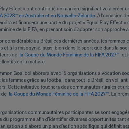
Play Effect » ont contribué de manière significative à créer 
 2023™ en Australie et en Nouvelle-Zélande.
 À l'occasion de
endra et financera une partie du projet « Equal Play Effect » 
minine de la FIFA, en prenant soin d'adapter son approche a
sor considérable au Brésil ces dernières années, les femmes 
es et à la misogynie, aussi bien dans le sport que dans la socié
teurs de  
la Coupe du Monde Féminine de la FIFA 2027™
, et
llectifs en la matière.
mmon Goal collaborera avec 15 organisations à vocation socia
t les femmes grâce au football dans tout le Brésil, en veillant 
ors. Cette initiative touchera des communautés rurales et ur
 de  
la Coupe du Monde Féminine de la FIFA 2027™
. La prem
 organisations communautaires participantes se sont engagée
du programme afin d’identifier diverses opportunités tant en
sation a élaboré un plan d'action spécifique qui définit ses 