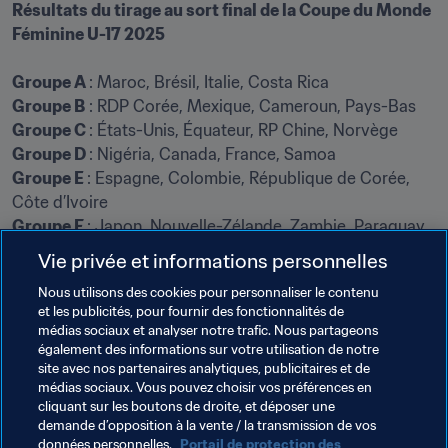
Résultats du tirage au sort final de la Coupe du Monde 
Féminine U-17 2025
Groupe A 
: Maroc, Brésil, Italie, Costa Rica
Groupe B
 : RDP Corée, Mexique, Cameroun, Pays-Bas
Groupe C 
: États-Unis, Équateur, RP Chine, Norvège
Groupe D 
: Nigéria, Canada, France, Samoa
Groupe E 
: Espagne, Colombie, République de Corée, 
Côte d’Ivoire
Groupe F 
: Japon, Nouvelle-Zélande, Zambie, Paraguay
Vie privée et informations personnelles
Nous utilisons des cookies pour personnaliser le contenu
et les publicités, pour fournir des fonctionnalités de
médias sociaux et analyser notre trafic. Nous partageons
Thèmes en lien
également des informations sur votre utilisation de notre
site avec nos partenaires analytiques, publicitaires et de
médias sociaux. Vous pouvez choisir vos préférences en
Organisation des compétitions
Organisation
cliquant sur les boutons de droite, et déposer une
demande d’opposition à la vente / la transmission de vos
Organisation
Morocco
CAF
données personnelles.
Portail de protection des