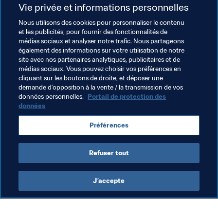
Sommeil
Vie privée et informations personnelles
Préparation physique
Nous utilisons des cookies pour personnaliser le contenu
Dépistage et établissement de profil
et les publicités, pour fournir des fonctionnalités de
Blessures et prévention des blessures
médias sociaux et analyser notre trafic. Nous partageons
également des informations sur votre utilisation de notre
site avec nos partenaires analytiques, publicitaires et de
Thèmes en lien
médias sociaux. Vous pouvez choisir vos préférences en
cliquant sur les boutons de droite, et déposer une
demande d’opposition à la vente / la transmission de vos
Médical
Football Féminin
Organisation
données personnelles.
Portail de protection des
données
Préférences
Refuser tout
Football féminin
J’accepte