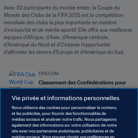
Avec 32 participants du monde entier, la Coupe du 
Monde des Clubs de la FIFA 2025 est la compétition 
mondiale des clubs la plus importante en matière 
d’inclusivité et de mérite sportif. Elle offre aux meilleures 
équipes d’Afrique, d’Asie, d’Amérique centrale, 
d’Amérique du Nord et d’Océanie l’opportunité 
d’affronter les ténors d’Europe et d’Amérique du Sud.
FIFA.COM
Classement des Confédérations pour
la Coupe du Monde des Clubs de la
Vie privée et informations personnelles
FIFA 2025™
Nous utilisons des cookies pour personnaliser le contenu
et les publicités, pour fournir des fonctionnalités de
médias sociaux et analyser notre trafic. Nous partageons
Thèmes en lien
également des informations sur votre utilisation de notre
site avec nos partenaires analytiques, publicitaires et de
médias sociaux. Vous pouvez choisir vos préférences en