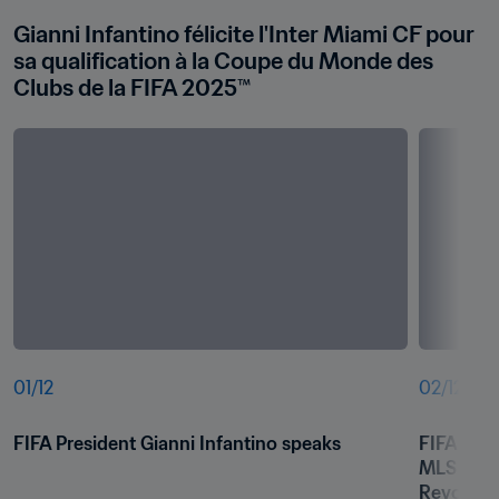
Gianni Infantino félicite l'Inter Miami CF pour 
sa qualification à la Coupe du Monde des 
Clubs de la FIFA 2025™
01
/
12
02
/
12
FIFA President Gianni Infantino speaks
FIFA Pres
MLS matc
Revoluti