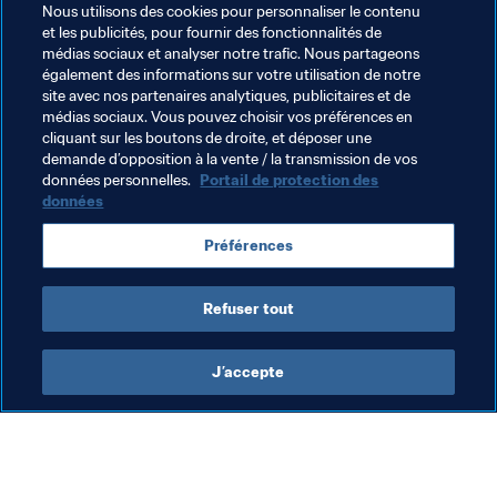
Nous utilisons des cookies pour personnaliser le contenu
et les publicités, pour fournir des fonctionnalités de
#NoDiscrimination 
Arbitrage
médias sociaux et analyser notre trafic. Nous partageons
également des informations sur votre utilisation de notre
Congrès de la FIFA
Organisation
site avec nos partenaires analytiques, publicitaires et de
médias sociaux. Vous pouvez choisir vos préférences en
Coupe du Monde de la FIFA 2026™
Canada
cliquant sur les boutons de droite, et déposer une
demande d’opposition à la vente / la transmission de vos
Concacaf
données personnelles.
Portail de protection des
données
Préférences
Refuser tout
IFAB
J’accepte
Président de la FIFA
Arb
Le Président de la FIFA
L’