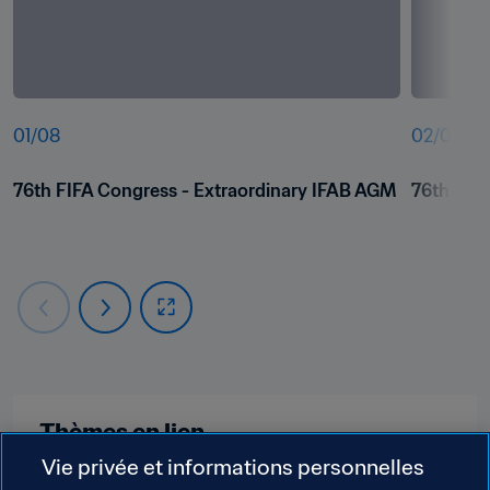
01
/
08
02
/
08
76th FIFA Congress - Extraordinary IFAB AGM
76th FIF
Thèmes en lien
Vie privée et informations personnelles
Organisation des compétitions