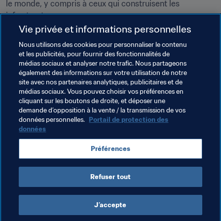
le monde, y compris à ceux qui construisent les 
infrastructures. »
Vie privée et informations personnelles
Nous utilisons des cookies pour personnaliser le contenu
Thèmes en lien
et les publicités, pour fournir des fonctionnalités de
médias sociaux et analyser notre trafic. Nous partageons
également des informations sur votre utilisation de notre
Organisation des compétitions
site avec nos partenaires analytiques, publicitaires et de
médias sociaux. Vous pouvez choisir vos préférences en
Droits de l'Homme
Organisation
cliquant sur les boutons de droite, et déposer une
demande d’opposition à la vente / la transmission de vos
Coupe du Monde de la FIFA 2026™
données personnelles.
Portail de protection des
données
Préférences
Refuser tout
Organisation
J’accepte