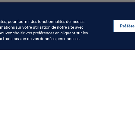
tion
Brazil
CONMEBOL
ités, pour fournir des fonctionnalités de médias
Préfér
ations sur votre utilisation de notre site avec
pouvez choisir vos préférences en cliquant sur les
la transmission de vos données personnelles.
Visitez également
Toutes les infos et tous les articles
Rapports et documents
Fondation FIFA
FIFA Museum
Emplois & Carrières