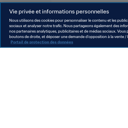
Système de transfert
Organisa
Vie privée et informations personnelles
Nous utilisons des cookies pour personnaliser le contenu et les public
sociaux et analyser notre trafic. Nous partageons également des inform
nos partenaires analytiques, publicitaires et de médias sociaux. Vous 
boutons de droite, et déposer une demande d’opposition à la vente / 
Portail de protection des données
L’action de la FIFA
Juridique
Système de transfert
Football féminin
Promotion du football
Innovation
Développement des talents