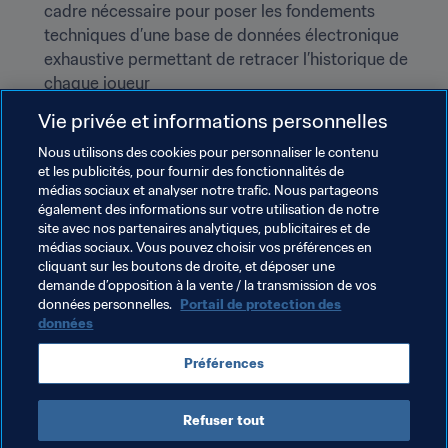
cadre nécessaire pour poser les fondements 
techniques d’une base de données électronique 
exhaustive permettant de retracer l’historique de 
chaque joueur
Augmentation de la limite haute de la valeur des 
Vie privée et informations personnelles
litiges pouvant être soumis au juge la Chambre de 
Nous utilisons des cookies pour personnaliser le contenu
Résolution des Litiges de la FIFA afin de permettre le 
et les publicités, pour fournir des fonctionnalités de
traitement d’un plus grand nombre de cas par le 
médias sociaux et analyser notre trafic. Nous partageons
juge de ladite chambre
également des informations sur votre utilisation de notre
site avec nos partenaires analytiques, publicitaires et de
Les dispositions révisées entreront en vigueur au 1er 
médias sociaux. Vous pouvez choisir vos préférences en
octobre 2019 et leur mise en œuvre sera obligatoire 
cliquant sur les boutons de droite, et déposer une
à compter du 1er juillet 2020
demande d’opposition à la vente / la transmission de vos
données personnelles.
Portail de protection des
données
Thèmes en lien
Préférences
Organisation
Organisation
Conseil de la FIFA
Refuser tout