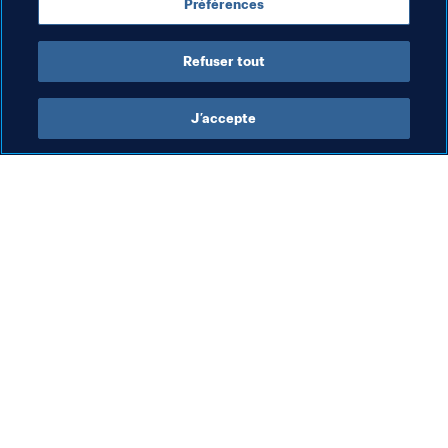
Préférences
Coupe du Monde de Futsal de la FIFA, Lituanie 2021
Refuser tout
J’accepte
L’action de la FIFA
Visitez également
Juridique
Toutes les infos et 
tous les articles
Système de transfert
Rapports et 
Football féminin
documents
Promotion du football
Fondation FIFA
Innovation
FIFA Museum
Développement des talents
Emplois & Carrières