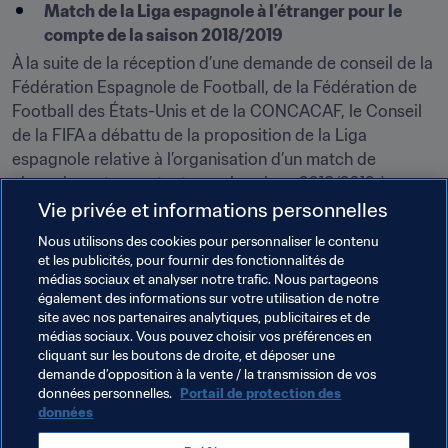
Match de la Liga espagnole à l’étranger pour le 
compte de la saison 2018/2019
À la suite de la réception d’une demande de conseil de la 
Fédération Espagnole de Football, de la Fédération de 
Football des États-Unis et de la CONCACAF, le Conseil 
de la FIFA a débattu de la proposition de la Liga 
espagnole relative à l’organisation d’un match de 
championnat comptant pour la saison 2018/2019 à 
Miami.
Vie privée et informations personnelles
Nous utilisons des cookies pour personnaliser le contenu
Suivant l’avis exprimé par la Commission des Acteurs du 
et les publicités, pour fournir des fonctionnalités de
Football, le Conseil de la FIFA a fait valoir que tout match 
médias sociaux et analyser notre trafic. Nous partageons
de championnat doit être disputé sur le territoire de 
également des informations sur votre utilisation de notre
l’association membre concernée.
site avec nos partenaires analytiques, publicitaires et de
médias sociaux. Vous pouvez choisir vos préférences en
cliquant sur les boutons de droite, et déposer une
demande d’opposition à la vente / la transmission de vos
Thèmes en lien
données personnelles.
Portail de protection des
données
Organisation
Organisation
Conseil de la FIFA