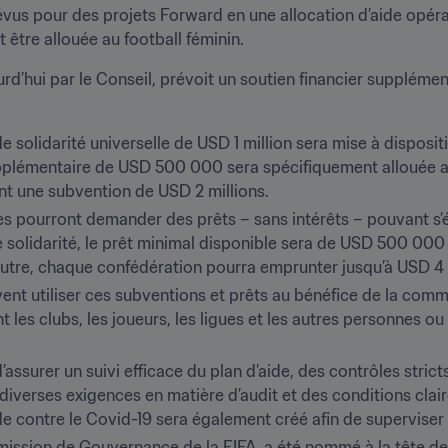
vus pour des projets Forward en une allocation d’aide opérat
être allouée au football féminin.
d’hui par le Conseil, prévoit un soutien financier supplémen
e solidarité universelle de USD 1 million sera mise à disposit
lémentaire de USD 500 000 sera spécifiquement allouée au 
t une subvention de USD 2 millions.
es pourront demander des prêts – sans intérêts – pouvant s’él
de solidarité, le prêt minimal disponible sera de USD 500 00
 outre, chaque confédération pourra emprunter jusqu’à USD 4 
t utiliser ces subventions et prêts au bénéfice de la commu
t les clubs, les joueurs, les ligues et les autres personnes ou
 d’assurer un suivi efficace du plan d’aide, des contrôles stric
ue diverses exigences en matière d’audit et des conditions cl
de contre le Covid-19 sera également créé afin de superviser 
mission de Gouvernance de la FIFA, a été nommé à la tête de 