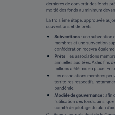
dernières de convertir des fonds pré
moitié des fonds au minimum devant 
La troisième étape, approuvée aujour
subventions et de prêts :
Subventions
 : une subvention d
membres et une subvention supp
confédération recevra égalemen
Prêts
 : les associations membr
annuelles auditées. À des fins 
millions a été mis en place. En
Les associations membres peuven
territoires respectifs, notammen
pandémie.
Modèle de gouvernance
 : afin
l’utilisation des fonds, ainsi q
comité de pilotage du plan d’ai
Olli Rehn, vice-président de la Com