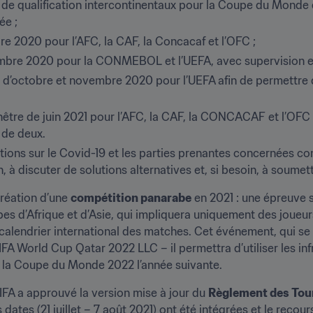
 de qualification intercontinentaux pour la Coupe du Monde d
ée ;
re 2020 pour l’AFC, la CAF, la Concacaf et l’OFC ;
embre 2020 pour la CONMEBOL et l’UEFA, avec supervision en 
s d’octobre et novembre 2020 pour l’UEFA afin de permettre 
enêtre de juin 2021 pour l’AFC, la CAF, la CONCACAF et l’OFC 
 de deux.
ions sur le Covid-19 et les parties prenantes concernées conti
 à discuter de solutions alternatives et, si besoin, à soumet
réation d’une 
compétition panarabe
 en 2021 : une épreuve s
s d’Afrique et d’Asie, qui impliquera uniquement des joueurs
alendrier international des matches. Cet événement, qui se t
A World Cup Qatar 2022 LLC – il permettra d’utiliser les infra
 la Coupe du Monde 2022 l’année suivante.
FIFA a approuvé la version mise à jour du 
Règlement des Tour
s dates (21 juillet – 7 août 2021) ont été intégrées et le recours