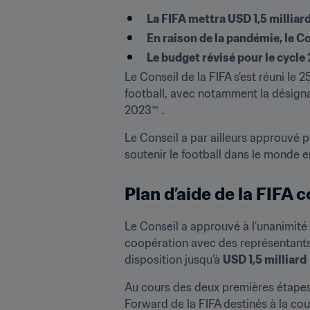
La FIFA mettra USD 1,5 milliard
En raison de la pandémie, le C
Le budget révisé pour le cycl
Le Conseil de la FIFA s’est réuni le 
football, avec notamment la désigna
2023™ .
Le Conseil a par ailleurs approuvé p
soutenir le football dans le monde en
Plan d’aide de la FIFA 
Le Conseil a approuvé à l’unanimité l
coopération avec des représentants 
disposition jusqu’à 
USD 1,5 milliard
Au cours des deux premières étape
Forward de la FIFA destinés à la co