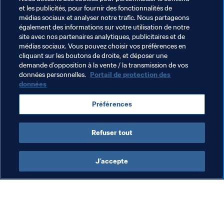
et les publicités, pour fournir des fonctionnalités de
La FIFA tient à réitérer sa condamnation de l’intervention 
médias sociaux et analyser notre trafic. Nous partageons
armée de la Russie en Ukraine et appelle à une cessation 
également des informations sur votre utilisation de notre
immédiate des hostilités et à un retour à la paix.
site avec nos partenaires analytiques, publicitaires et de
médias sociaux. Vous pouvez choisir vos préférences en
cliquant sur les boutons de droite, et déposer une
demande d’opposition à la vente / la transmission de vos
Thèmes en lien
données personnelles.
Portail de protection des
données
Légal
Organisation
Conseil de la FIFA
Préférences
UEFA
Ukraine
Russia
Refuser tout
J’accepte
L’action de la FIFA
Visitez également