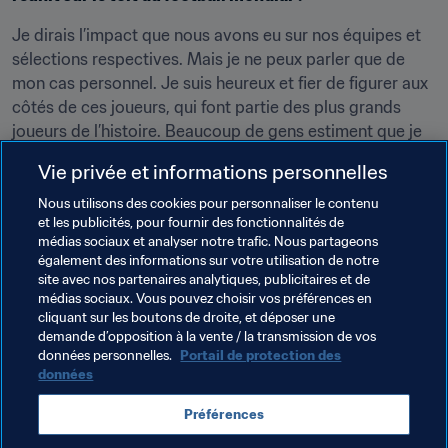
Je dirais l’impact que nous avons eu sur nos équipes et 
sélections respectives. Mais je ne peux parler que de 
mon cas personnel. Je suis heureux et fier de figurer aux 
côtés de ces joueurs, qui font partie des plus grands 
joueurs de l’histoire. Beaucoup de gens estiment que je 
mérite cette place après ma saison avec Liverpool et la 
Vie privée et informations personnelles
sélection néerlandaise.
Nous utilisons des cookies pour personnaliser le contenu
et les publicités, pour fournir des fonctionnalités de
Vous allez disputer la Coupe du Monde des Clubs de la 
médias sociaux et analyser notre trafic. Nous partageons
FIFA, Qatar 2019 en décembre. Les demi-finales de la 
également des informations sur votre utilisation de notre
Copa Libertadores se jouent en ce moment. Avez-vous 
site avec nos partenaires analytiques, publicitaires et de
médias sociaux. Vous pouvez choisir vos préférences en
une préférence pour votre éventuel adversaire entre 
cliquant sur les boutons de droite, et déposer une
Boca Juniors, River Plate, Flamengo et Grêmio ?
demande d’opposition à la vente / la transmission de vos
données personnelles.
Portail de protection des
Ce sont toutes de superbes équipes. Nous connaissons 
données
tous ces clubs et l’engouement qu’ils suscitent auprès de 
leurs supporters. Je n’ai pas de préférence. Quel que soit 
Préférences
l’adversaire, de nombreux fans feront le déplacement et 