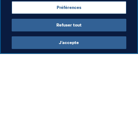
nous avons croisés pendant le défilé. C’était quelque 
chose d’incroyable et de très intense.
Préférences
Refuser tout
J’accepte
L’action de la FIFA
Visitez également
Juridique
Toutes les infos et 
tous les articles
Système de transfert
Rapports et 
Football féminin
documents
Promotion du football
Fondation FIFA
Innovation
FIFA Museum
Développement des talents