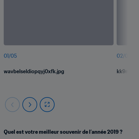
01
/
05
02
/
05
wavbelseldiopqyj0xfk.jpg
kk9m3sh
Quel est votre meilleur souvenir de l’année 2019 ?