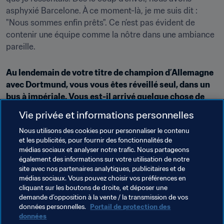
asphyxié Barcelone. À ce moment-là, je me suis dit : 
"Nous sommes enfin prêts". Ce n’est pas évident de 
contenir une équipe comme la nôtre dans une ambiance 
pareille.
Au lendemain de votre titre de champion d’Allemagne 
avec Dortmund, vous vous êtes réveillé seul, dans un 
bus à impériale. Vous est-il arrivé quelque chose de 
similaire cette année ?
Vie privée et informations personnelles
C’est vrai ! Ça s’est passé après la parade. Quand je me 
Nous utilisons des cookies pour personnaliser le contenu
suis réveillé ce matin-là, je ne me souvenais plus trop de 
et les publicités, pour fournir des fonctionnalités de
médias sociaux et analyser notre trafic. Nous partageons
ce qui s’était passé et je me suis promis que ça ne 
également des informations sur votre utilisation de notre
m’arriverait plus. Je suis plutôt du genre à tout garder 
site avec nos partenaires analytiques, publicitaires et de
sous contrôle, alors je n’aime pas trop me soûler. Cette 
médias sociaux. Vous pouvez choisir vos préférences en
fois-ci, j’étais parfaitement sobre et je me souviens de 
cliquant sur les boutons de droite, et déposer une
demande d’opposition à la vente / la transmission de vos
chaque seconde. Je pense que, si je les revoyais, je 
données personnelles.
Portail de protection des
pourrais reconnaître tous les habitants de Liverpool que 
données