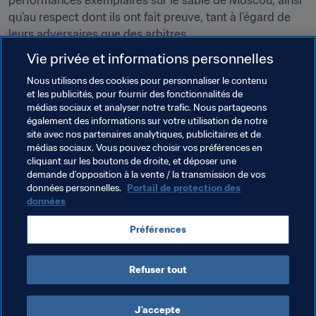
performances exemplaires sur le sable de Moscou, ainsi 
qu’au respect dont ils ont fait preuve, tant à l’égard de 
Vie privée et informations personnelles
Nous utilisons des cookies pour personnaliser le contenu
et les publicités, pour fournir des fonctionnalités de
médias sociaux et analyser notre trafic. Nous partageons
également des informations sur votre utilisation de notre
Thèmes en lien
site avec nos partenaires analytiques, publicitaires et de
médias sociaux. Vous pouvez choisir vos préférences en
cliquant sur les boutons de droite, et déposer une
Coupe du Monde de Beach Soccer de la FIFA, Russie 
demande d’opposition à la vente / la transmission de vos
2021
données personnelles.
Portail de protection des
données
Russia
UEFA
Japan
AFC
Switzerland
Préférences
Senegal
CAF
Refuser tout
J’accepte