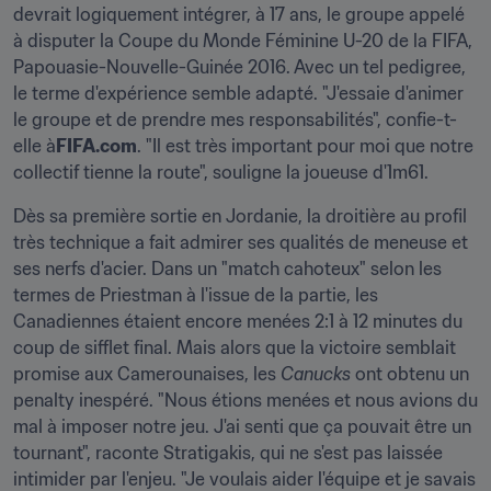
devrait logiquement intégrer, à 17 ans, le groupe appelé 
à disputer la Coupe du Monde Féminine U-20 de la FIFA, 
Papouasie-Nouvelle-Guinée 2016. Avec un tel pedigree, 
le terme d'expérience semble adapté. "J'essaie d'animer 
le groupe et de prendre mes responsabilités", confie-t-
elle à
FIFA.com
. "Il est très important pour moi que notre 
collectif tienne la route", souligne la joueuse d'1m61.
Dès sa première sortie en Jordanie, la droitière au profil 
très technique a fait admirer ses qualités de meneuse et 
ses nerfs d'acier. Dans un "match cahoteux" selon les 
termes de Priestman à l'issue de la partie, les 
Canadiennes étaient encore menées 2:1 à 12 minutes du 
coup de sifflet final. Mais alors que la victoire semblait 
promise aux Camerounaises, les 
Canucks 
ont obtenu un 
penalty inespéré. "Nous étions menées et nous avions du 
mal à imposer notre jeu. J'ai senti que ça pouvait être un 
tournant", raconte Stratigakis, qui ne s'est pas laissée 
intimider par l'enjeu. "Je voulais aider l'équipe et je savais 