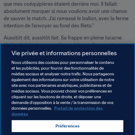
que mes coéquipières étaient derrière moi. Il fallait 
absolument marquer si nous voulions avoir une chance 
de sauver le match. J'ai ramassé le ballon, avec la ferme 
intention de l'envoyer au fond des filets."
Aussitôt dit, aussitôt fait. Sa frappe en pleine lucarne 
droite n'a laissé aucune chance à la gardienne adverse. 
"Ces tournois sont très importants pour les jeunes 
Vie privée et informations personnelles
joueuses. Elles peuvent se faire une idée du très haut 
Nous utilisons des cookies pour personnaliser le contenu
niveau et accumuler de l'expérience", conclut Herdman.
et les publicités, pour fournir des fonctionnalités de
médias sociaux et analyser notre trafic. Nous partageons
On y découvre aussi que certaines joueuses savent se 
également des informations sur votre utilisation de notre
sublimer dans les moments difficiles.
site avec nos partenaires analytiques, publicitaires et de
médias sociaux. Vous pouvez choisir vos préférences en
cliquant sur les boutons de droite, et déposer une
demande d’opposition à la vente / la transmission de vos
Thèmes en lien
données personnelles.
Portail de protection des
données
Compétitions FIFA
Concacaf
Cameroon
Préférences
Canada
CAF