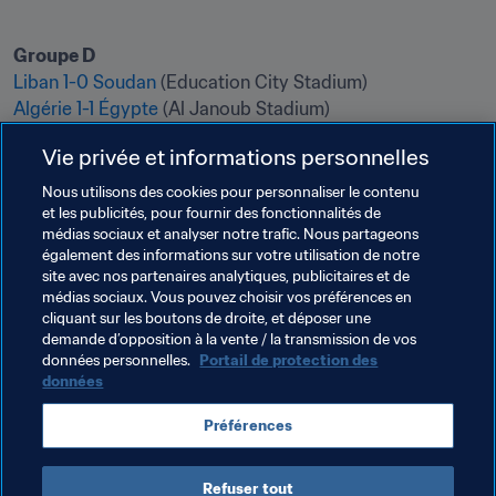
Liban 1-0 Soudan
Algérie 1-1 Égypte
 (Al Janoub Stadium)
Vie privée et informations personnelles
Nous utilisons des cookies pour personnaliser le contenu
et les publicités, pour fournir des fonctionnalités de
médias sociaux et analyser notre trafic. Nous partageons
également des informations sur votre utilisation de notre
site avec nos partenaires analytiques, publicitaires et de
Thèmes en lien
médias sociaux. Vous pouvez choisir vos préférences en
cliquant sur les boutons de droite, et déposer une
demande d’opposition à la vente / la transmission de vos
Coupe arabe de la FIFA 2021
Morocco
CAF
données personnelles.
Portail de protection des
données
Jordan
AFC
Palestine
Saudi Arabia
Préférences
Algeria
Egypt
Sudan
Lebanon
Refuser tout