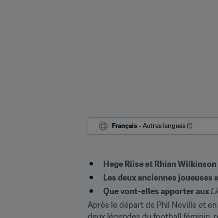
Français
 - Autres langues (1)
Hege Riise et Rhian Wilkinson 
Les deux anciennes joueuses 
Que vont-elles apporter aux 
L
Après le départ de Phil Neville et en
deux légendes du football féminin,