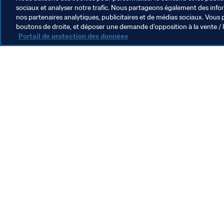
sociaux et analyser notre trafic. Nous partageons également des inform
nos partenaires analytiques, publicitaires et de médias sociaux. Vous 
boutons de droite, et déposer une demande d’opposition à la vente / 
Portail de protection des données
L’action de la FIFA
Juridique
Système de transfert
Football féminin
Promotion du football
Innovation
Développement des talents
Organisation des compétitions
Développement durable
Droits de l'homme et lutte contre la discrimination