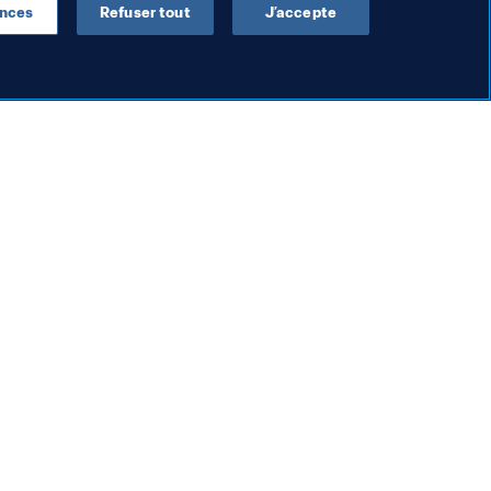
ences
Refuser tout
J’accepte