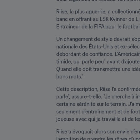
Riise, la plus aguerrie, a collectionn
banc en offrant au LSK Kvinner de Lil
Entraîneur de la FIFA pour le footb
Un changement de style devrait s’opé
nationale des États-Unis et ex-séle
débordant de confiance. L’Américain
timide, qui parle peu" avant d’ajoute
Quand elle doit transmettre une idée,
bons mots."
Cette description, Riise l’a confirm
parle", assure-t-elle. "Je cherche à 
certaine sérénité sur le terrain. J'ai
seulement d'entraînement et de foot
joueuse avec qui je travaille et de l
Riise a évoquait alors son envie d’en
l'ambition de prendre les rênes d'