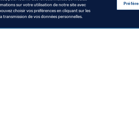
Préfér
ations sur votre utilisation de notre site avec
pouvez choisir vos préférences en cliquant sur les
la transmission de vos données personnelles.
Visitez également
Toutes les infos et tous les articles
Rapports et documents
Fondation FIFA
FIFA Museum
Emplois & Carrières