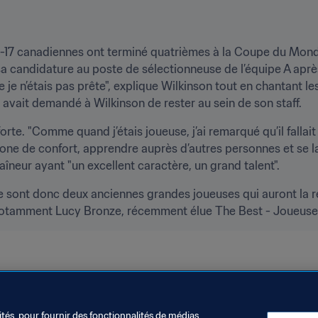
 U-17 canadiennes ont terminé quatrièmes à la Coupe du Monde
sa candidature au poste de sélectionneuse de l’équipe A aprè
je n’étais pas prête", explique Wilkinson tout en chantant le
 avait demandé à Wilkinson de rester au sein de son staff.
forte. "Comme quand j’étais joueuse, j’ai remarqué qu’il fallai
sa zone de confort, apprendre auprès d’autres personnes et se l
neur ayant "un excellent caractère, un grand talent".
e sont donc deux anciennes grandes joueuses qui auront la res
 notamment Lucy Bronze, récemment élue The Best - Joueuse 
ités, pour fournir des fonctionnalités de médias