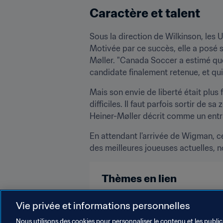
Caractère et talent
Sous la direction de Wilkinson, les
Motivée par ce succès, elle a posé 
Møller. "Canada Soccer a estimé que 
candidate finalement retenue, et qui
Mais son envie de liberté était plus 
difficiles. Il faut parfois sortir de 
Heiner-Møller décrit comme un entraî
En attendant l'arrivée de Wigman, c
des meilleures joueuses actuelles,
Thèmes en lien
England
Canada
Norway
Vie privée et informations personnelles
Nous utilisons des cookies pour personnaliser le contenu et les public