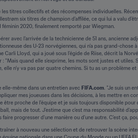
é les titres collectifs et des récompenses individuelles. Récem
lestrøm six titres de champion d’affilée, ce qui lui a valu d’ê
all féminin 2020, finalement remporté par Wiegman.
rer avec l’arrivée de la technicienne de 51 ans, ancienne ad
ctionneuse des U-23 norvégiennes, qui n’a pas grand-chose à 
e Carli Lloyd, qui a joué sous l’égide de Riise, décrit la N
r : "Mais quand elle s’exprime, les mots sont justes et utiles
 elle n’y va pas par quatre chemins. Si tu as un problème et qu
ée elle-même dans un entretien avec 
FIFA.com
. "Je suis un en
impliquer mes joueuses dans les décisions, à les mettre en con
me être proche de l'équipe et je suis toujours disponible pour d
ball, mais de tout. J’estime que c’est ma responsabilité d’ap
es faire progresser d’une manière ou d’une autre. C’est ça, pour
traîner à nouveau une sélection et de retrouver la scène intern
une équipe nationale dans une Coupe du Monde ou un UEFA EU