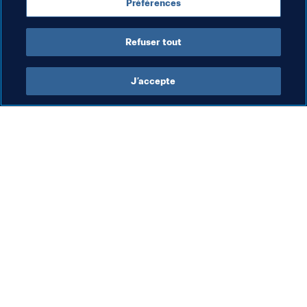
Préférences
Honduras
Jamaica
Panama
Refuser tout
J’accepte
L’action de la FIFA
Visitez également
Juridique
Toutes les infos et 
tous les articles
Système de transfert
Rapports et 
Football féminin
documents
Promotion du football
Fondation FIFA
Innovation
FIFA Museum
Développement des talents
Emplois & Carrières