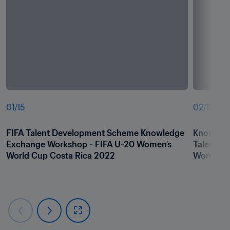
01
/
15
02
/
15
FIFA Talent Development Scheme Knowledge 
Knowledg
Exchange Workshop - FIFA U-20 Women's 
Talent D
World Cup Costa Rica 2022
Women's 