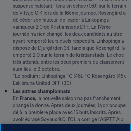
suspense haletant. Tenu en échec (0:0) sur le terrain 
de Vittsjö GIK lors de la 16ème journée, Rosengård a 
dû céder son fauteuil de leader à Linköpings, 
vainqueur 2:0 de Kristianstads DFF. La 17ème 
journée n'a rien changé, les deux candidats au titre 
ayant remporté leurs duels respectifs. Linköpings a 
disposé de Djurgården 3:1, tandis que Rosengård l'a 
emporté 2:0 sur le terrain de Kristianstads. Le choc 
très attendu entre les deux premiers du classement 
aura lieu le 9 octobre.
*Le podium : Linköpings FC (46), FC Rosengård (45), 
Eskilstuna United DFF (30)
Les autres championnats
En 
France
, la nouvelle saison n'a pas franchement 
changé la donne. Après deux journées, Lyon occupe 
déjà la première place avec 15 buts inscrits. Après 
avoir écrasé Soyaux 9:0, l'OL a corrigé l'ASPTT Albi 
6:0. En
 Elitedivisionen danoise
, Brøndby IF et le 