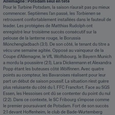
Allemagne : Potsdam seul en tête
Pour le Turbine Potsdam, la saison n'aurait pas pu mieux 
commencer. Septièmes l'an passé, les 
Torbienen
 se 
retrouvent confortablement installées dans le fauteuil de 
leader. Les protégées de Matthias Rudolph ont 
enregistré leur troisième succès consécutif sur la 
pelouse de la lanterne rouge, le Borussia 
Mönchengladbach (3:1). De son côté, le tenant du titre a 
vécu une semaine agitée. Opposé au vainqueur de la 
Coupe d'Allemagne, le VfL Wolfsbourg, le Bayern Munich 
a mordu la poussière (2:1), Lara Dickenmann et Alexandra 
Popp étant les buteuses côté 
Wölfinnen
. Avec quatre 
points au compteur, les Bavaroises réalisent pour leur 
part un début de saison poussif. La situation n'est guère 
plus reluisante du côté du 1. FFC Francfort. Face au SGS 
Essen, les Hessoises ont dû se contenter du point du nul 
(2:2). Dans ce contexte, le SC Fribourg s'impose comme 
le premier poursuivant de Potsdam. Fort de son succès 
2:1 devant Hoffenheim, le club de Bade-Wurtemberg 