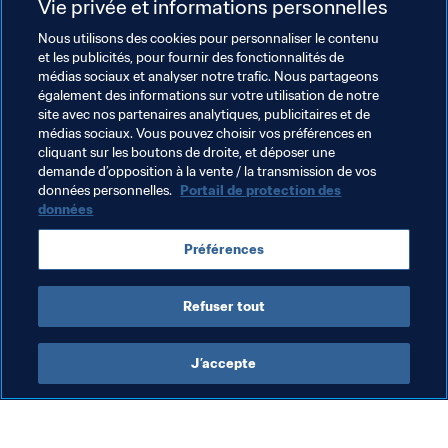
Vie privée et informations personnelles
Fortuna Hjørring sont les seules équipes encore 
invaincues. Leur duel est sommet s'est soldé par un 
Nous utilisons des cookies pour personnaliser le contenu
résultat nul (2:2). En 
Espagne
, le FC Barcelone 
et les publicités, pour fournir des fonctionnalités de
médias sociaux et analyser notre trafic. Nous partageons
(vainqueur 2:0 de la Real Sociedad) et Valence CFF 
également des informations sur votre utilisation de notre
(qui a dominé la Fundacion Albacete 4:0) caracolent 
site avec nos partenaires analytiques, publicitaires et de
en tête avec neuf points chacun.
médias sociaux. Vous pouvez choisir vos préférences en
cliquant sur les boutons de droite, et déposer une
demande d’opposition à la vente / la transmission de vos
Thèmes en lien
données personnelles.
Portail de protection des
données
Denmark
England
France
Germany
Préférences
Spain
Sweden
USA
UEFA
Concacaf
Refuser tout
J’accepte