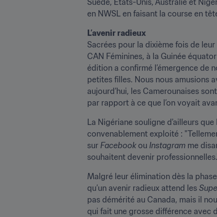
Suède, États-Unis, Australie et Niger
en NWSL en faisant la course en têt
L’avenir radieux
Sacrées pour la dixième fois de leur
CAN Féminines, à la Guinée équatorial
édition a confirmé l’émergence de no
petites filles. Nous nous amusions a
aujourd’hui, les Camerounaises sont 
par rapport à ce que l’on voyait avan
La Nigériane souligne d'ailleurs que 
convenablement exploité : "Tellement
sur 
Facebook 
ou 
Instagram 
me disan
souhaitent devenir professionnelles.
Malgré leur élimination dès la pha
qu’un avenir radieux attend les 
Supe
pas démérité au Canada, mais il nou
qui fait une grosse différence avec