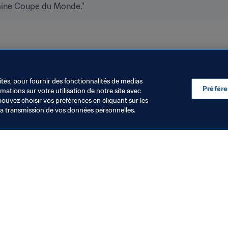
chaine Coupe du Monde."
ités, pour fournir des fonctionnalités de médias
Préfér
ations sur votre utilisation de notre site avec
pouvez choisir vos préférences en cliquant sur les
la transmission de vos données personnelles.
Visitez également
Toutes les infos et tous les articles
Rapports et documents
Fondation FIFA