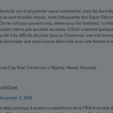
icile son tout premier sacre continental, mais les favorites 
s se sont écoulés depuis, mais l'attaquante des 
Super Falco
"On ne voit pas souvent cela, même pour les hommes", confie-
 pouvaient même pas accéder au stade. C’était vraiment quelqu
 a été très difficile de jouer face au Cameroun, une très bonne
 plus particulier que nous l’avons décroché avec une femme à 
rican Cup final: Cameroon v Nigeria. Venue: Yaounde.
qsGlhDxk6
December 3, 2016
déjà participé à quatre compétitions de la FIFA et évolué dan