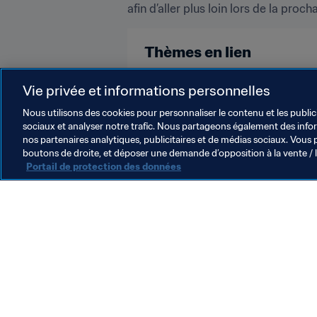
afin d’aller plus loin lors de la pro
Thèmes en lien
Nigeria
CAF
Vie privée et informations personnelles
Nous utilisons des cookies pour personnaliser le contenu et les public
sociaux et analyser notre trafic. Nous partageons également des inform
nos partenaires analytiques, publicitaires et de médias sociaux. Vous 
boutons de droite, et déposer une demande d’opposition à la vente / 
Portail de protection des données
L’action de la FIFA
Juridique
Système de transfert
Football féminin