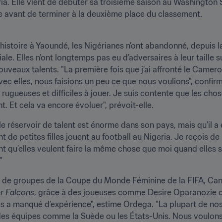
ia. Elle vient de débuter sa troisième saison au Washington Spir
e avant de terminer à la deuxième place du classement.
 histoire à Yaoundé, les Nigérianes n’ont abandonné, depuis la
e. Elles n’ont longtemps pas eu d’adversaires à leur taille sur
uveaux talents. "La première fois que j’ai affronté le Camero
vec elles, nous faisions un peu ce que nous voulions", confirm
rugueuses et difficiles à jouer. Je suis contente que les ch
t. Et cela va encore évoluer", prévoit-elle.
le réservoir de talent est énorme dans son pays, mais qu’il a 
 de petites filles jouent au football au Nigeria. Je reçois 
t qu’elles veulent faire la même chose que moi quand elles s
"
se de groupes de la Coupe du Monde Féminine de la FIFA, Ca
r Falcons
, grâce à des joueuses comme Desire Oparanozie ou
s a manqué d’expérience", estime Ordega. "La plupart de nos 
 des équipes comme la Suède ou les États-Unis. Nous voulons 