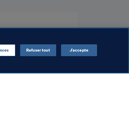
ences
Refuser tout
J’accepte