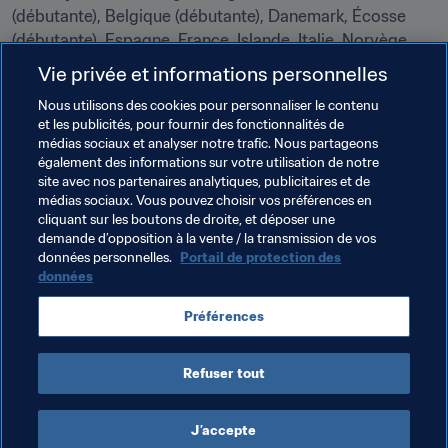
(débutante), Belgique (débutante), Danemark, Écosse 
(débutante), Espagne, France, Islande, Italie, Norvège, 
Pays-Bas (hôte), Portugal (débutant), Russie, Suède, 
Vie privée et informations personnelles
Suisse (débutante)
Nous utilisons des cookies pour personnaliser le contenu
et les publicités, pour fournir des fonctionnalités de
Stades et villes 
Stade Rat Verlegh (Breda), stade De 
médias sociaux et analyser notre trafic. Nous partageons
Adelaarshorst (Deventer), stade de Vijverberg 
également des informations sur votre utilisation de notre
(Doetinchem), stade du FC Twente (Enschede), stade 
site avec nos partenaires analytiques, publicitaires et de
Sparta-Het Kasteel (Rotterdam), stade Koning Willem II 
médias sociaux. Vous pouvez choisir vos préférences en
cliquant sur les boutons de droite, et déposer une
(Tilburg), stade Galgenwaard (Utrecht)
demande d’opposition à la vente / la transmission de vos
données personnelles.
Portail de protection des
données
Thèmes en lien
Préférences
Denmark
Netherlands
UEFA
Refuser tout
J’accepte