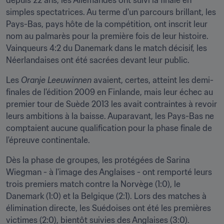
depuis 22 ans, les Allemandes ont suivi la finale en 
simples spectatrices. Au terme d'un parcours brillant, les 
Pays-Bas, pays hôte de la compétition, ont inscrit leur 
nom au palmarès pour la première fois de leur histoire. 
Vainqueurs 4:2 du Danemark dans le match décisif, les 
Néerlandaises ont été sacrées devant leur public.
Les
 Oranje Leeuwinnen 
avaient, certes, atteint les demi-
finales de l'édition 2009 en Finlande, mais leur échec au 
premier tour de Suède 2013 les avait contraintes à revoir 
leurs ambitions à la baisse. Auparavant, les Pays-Bas ne 
comptaient aucune qualification pour la phase finale de 
l'épreuve continentale.
Dès la phase de groupes, les protégées de Sarina 
Wiegman - à l'image des Anglaises - ont remporté leurs 
trois premiers match contre la Norvège (1:0), le 
Danemark (1:0) et la Belgique (2:1). Lors des matches à 
élimination directe, les Suédoises ont été les premières 
victimes (2:0), bientôt suivies des Anglaises (3:0).