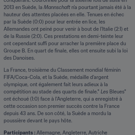
conquérant. Couronnée pour la sixième fois de suite en 
2013 en Suède, la 
Mannschaft
 n'a pourtant jamais été à la 
hauteur des attentes placées en elle. Tenues en échec 
par la Suède (0:0) pour leur entrée en lice, les 
Allemandes ont peiné pour venir à bout de l'Italie (2:1) et 
de la Russie (2:0). Ces prestations en demi-teinte leur 
ont cependant suffi pour arracher la première place du 
Groupe B. En quart de finale, elles ont ensuite subi la loi 
des Danoises.
La France, troisième du Classement mondial féminin 
FIFA/Coca-Cola, et la Suède, médaille d'argent 
olympique, ont également fait leurs adieux à la 
compétition au stade des quarts de finale.* 
Les 
Bleues* 
ont échoué (1:0) face à l'Angleterre, qui a enregistré à 
cette occasion son premier succès contre la France 
depuis 43 ans. De son côté, la Suède a mordu la 
poussière devant le pays hôte.
Participants : 
Allemagne, Angleterre, Autriche 