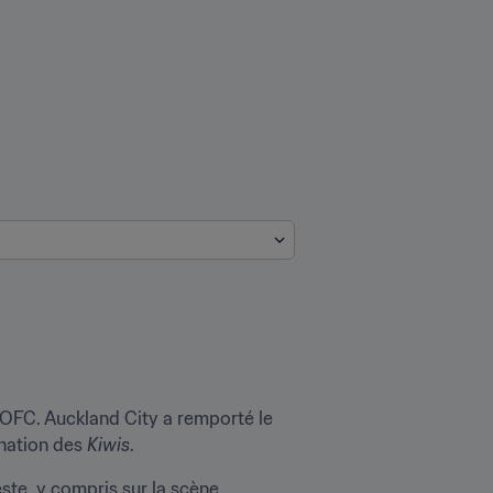
OFC. Auckland City a remporté le 
ination des 
Kiwis
.
te, y compris sur la scène 