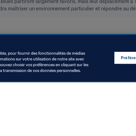
 Blues
 partiront largement favoris, mais leur déplacement à 
udra maîtriser un environnement particulier et répondre au déf
onia
New Zealand
Papua New Guinea
Samoa
Solomo
ités, pour fournir des fonctionnalités de médias
Préfér
ations sur votre utilisation de notre site avec
pouvez choisir vos préférences en cliquant sur les
la transmission de vos données personnelles.
Visitez également
Toutes les infos et tous les articles
Rapports et documents