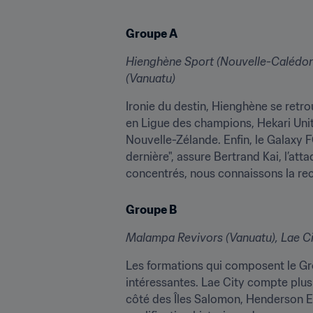
Groupe A
Hienghène Sport (Nouvelle-Calédoni
(Vanuatu)
Ironie du destin, Hienghène se retr
en Ligue des champions, Hekari Unit
Nouvelle-Zélande. Enfin, le Galaxy FC
dernière", assure Bertrand Kai, l’a
concentrés, nous connaissons la re
Groupe B
Malampa Revivors (Vanuatu), Lae Cit
Les formations qui composent le Grou
intéressantes. Lae City compte plu
côté des Îles Salomon, Henderson Eel