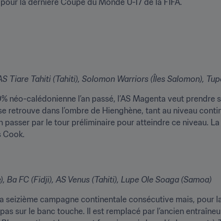
s pour la dernière Coupe du Monde U-17 de la FIFA.
 Tiare Tahiti (Tahiti), Solomon Warriors (Îles Salomon), Tu
0% néo-calédonienne l’an passé, l’AS Magenta veut prendre sa 
 retrouve dans l’ombre de Hienghène, tant au niveau continen
passer par le tour préliminaire pour atteindre ce niveau. L
es Cook.
, Ba FC (Fidji), AS Venus (Tahiti), Lupe Ole Soaga (Samoa)
a seizième campagne continentale consécutive mais, pour la 
pas sur le banc touche. Il est remplacé par l’ancien entraîne