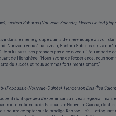
e), Eastern Suburbs (Nouvelle-Zélande), Hekari United (Pap
ouve dans le même groupe que la dernière équipe à avoir damé
ed. Nouveau venu à ce niveau, Eastern Suburbs arrive auréol
 fera lui aussi ses premiers pas à ce niveau. "Peu importe ce q
ttaquant de Hienghène. "Nous avons de l’expérience, nous s
cette du succès et nous sommes forts mentalement."
y (Papouasie-Nouvelle-Guinée), Henderson Eels (Îles Salomo
pe B n’ont que peu d’expérience au niveau régional, mais ell
sieurs internationaux de Papouasie-Nouvelle-Guinée, dont l
s pourra compter sur le prodige Raphael Le’ai. L’attaquant a 