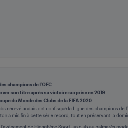
e des champions de l’OFC
er son titre après sa victoire surprise en 2019
 Coupe du Monde des Clubs de la FIFA 2020
ubs néo-zélandais ont confisqué la Ligue des champions de l’
ngton a mis fin à cette série record, tout en préservant la dom
c l’avènement de Hienghène Sport, un club au palmarès modes