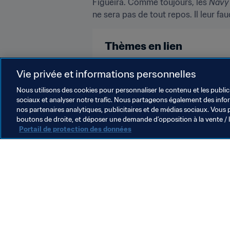
Figueira. Comme toujours, les 
Navy
ne sera pas de tout repos. Il leur fa
Thèmes en lien
Cook Islands
Fiji
New Caled
Vie privée et informations personnelles
Nous utilisons des cookies pour personnaliser le contenu et les public
sociaux et analyser notre trafic. Nous partageons également des inform
nos partenaires analytiques, publicitaires et de médias sociaux. Vous 
boutons de droite, et déposer une demande d’opposition à la vente / 
Portail de protection des données
L’action de la FIFA
Juridique
Système de transfert