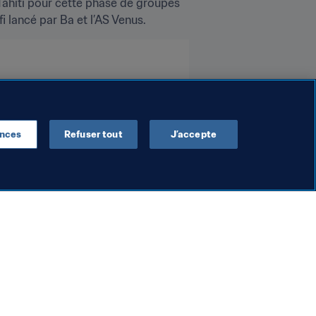
Tahiti pour cette phase de groupes 
i lancé par Ba et l’AS Venus.
n Islands
Tahiti
Vanuatu
ences
Refuser tout
J’accepte