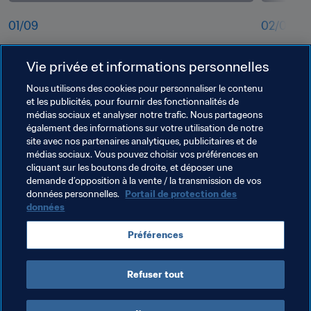
01
/
09
02
/
09
tdkkxcnqj998m608r5rf.jpg
rq09ttbk
Vie privée et informations personnelles
Nous utilisons des cookies pour personnaliser le contenu
et les publicités, pour fournir des fonctionnalités de
médias sociaux et analyser notre trafic. Nous partageons
également des informations sur votre utilisation de notre
site avec nos partenaires analytiques, publicitaires et de
médias sociaux. Vous pouvez choisir vos préférences en
cliquant sur les boutons de droite, et déposer une
demande d’opposition à la vente / la transmission de vos
données personnelles.
Portail de protection des
données
Thèmes en lien
Préférences
France
Germany
Spain
Netherlands
Refuser tout