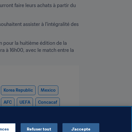
rront faire leurs achats à partir du 
haitent assister à l'intégralité des 
pour la huitième édition de la 
 à 16h00, avec le match entre la 
Korea Republic
Mexico
AFC
UEFA
Concacaf
ences
Refuser tout
J’accepte