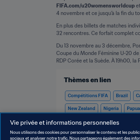
FIFA.com/u20womensworldcup
 e
4 novembre et ce jusqu'à la fin du to
En plus des billets de matches indivi
32 rencontres. Ce forfait complet c
Du 13 novembre au 3 décembre, Port 
Coupe du Monde Féminine U-20 de la
RDP Corée et la Suède. À 19h00, la 
Thèmes en lien
Compétitions FIFA
Brazil
C
New Zealand
Nigeria
Papua
OFC
CONMEBOL
Vie privée et informations personnelles
Nous utilisons des cookies pour personnaliser le contenu et les public
sociaux et analyser notre trafic. Nous partageons également des inform