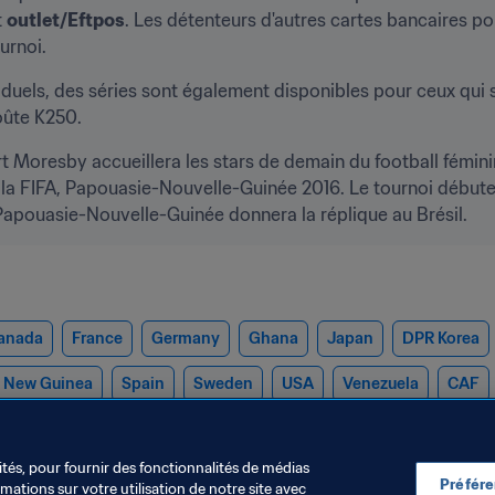
t 
outlet/Eftpos
. Les détenteurs d'autres cartes bancaires pou
urnoi.
duels, des séries sont également disponibles pour ceux qui sou
oûte K250.
Moresby accueillera les stars de demain du football féminin 
 FIFA, Papouasie-Nouvelle-Guinée 2016. Le tournoi débutera
Papouasie-Nouvelle-Guinée donnera la réplique au Brésil.
anada
France
Germany
Ghana
Japan
DPR Korea
 New Guinea
Spain
Sweden
USA
Venezuela
CAF
ités, pour fournir des fonctionnalités de médias
Préfér
ations sur votre utilisation de notre site avec