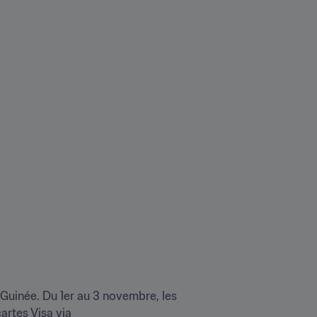
Guinée. Du 1er au 3 novembre, les 
48 premières heures des ventes publiques seront exclusivement réservées aux possesseurs de cartes Visa via 