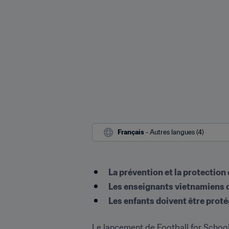
Français
 - Autres langues (4)
La prévention et la protectio
Les enseignants vietnamiens q
Les enfants doivent être proté
Le lancement de Football for Schools