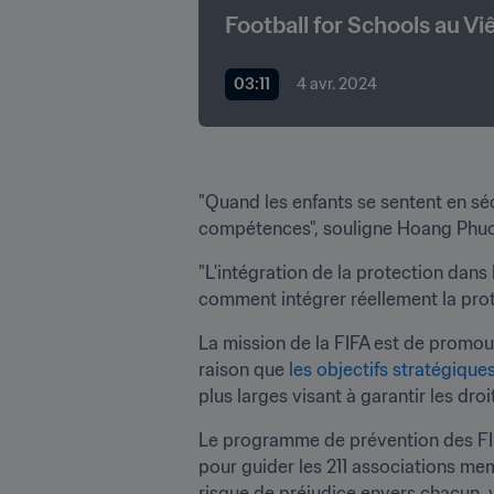
Football for Schools au Vi
03:11
4 avr. 2024
"Quand les enfants se sentent en sécu
compétences", souligne Hoang Phuon
"L'intégration de la protection dans
comment intégrer réellement la prot
La mission de la FIFA est de promouvo
raison que
 les objectifs stratégique
plus larges visant à garantir les dro
Le programme de prévention des FIFA
pour guider les 211 associations me
risque de préjudice envers chacun, y