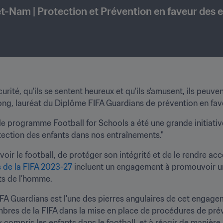
êt-Nam | Protection et Prévention en faveur des 
rité, qu'ils se sentent heureux et qu'ils s'amusent, ils peuve
g, lauréat du Diplôme FIFA Guardians de prévention en fave
 le programme Football for Schools a été une grande initiativ
ection des enfants dans nos entraînements."
ir le football, de protéger son intégrité et de le rendre acce
s de la FIFA 2023-27 
incluent un engagement à promouvoir un 
its de l’homme.
 Guardians est l'une des pierres angulaires de cet engagemen
mbres de la FIFA dans la mise en place de procédures de prév
 compris les enfants dans le football, et à réagir de manière