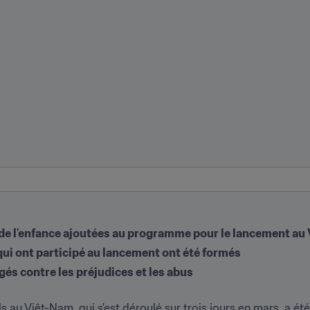
n de l'enfance ajoutées au programme pour le lancement a
ui ont participé au lancement ont été formés
gés contre les préjudices et les abus
 au Viêt-Nam, qui s'est déroulé sur trois jours en mars, a ét