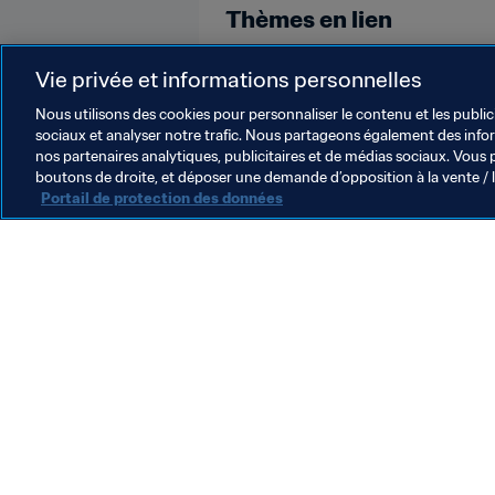
Thèmes en lien
Liechtenstein
Vie privée et informations personnelles
Nous utilisons des cookies pour personnaliser le contenu et les public
sociaux et analyser notre trafic. Nous partageons également des inform
nos partenaires analytiques, publicitaires et de médias sociaux. Vous 
boutons de droite, et déposer une demande d’opposition à la vente / 
Portail de protection des données
L’action de la FIFA
Juridique
Système de transfert
Football féminin
Promotion du football
Innovation