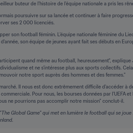
illeur buteur de l'histoire de l'équipe nationale a pris les rê
mais poursuivre sur sa lancée et continuer à faire progresser
rver ses 2 000 licenciés.
pper son football féminin. L'équipe nationale féminine du Liec
 d'année, son équipe de jeunes ayant fait ses débuts en Europe
articipent quand même au football, heureusement", explique 
ndividualisme et ne s'intéresse plus aux sports collectifs. Ce
omouvoir notre sport auprès des hommes et des femmes."
rché. Il nous est donc extrêmement difficile d'accéder à de
ommerciale. Pour nous, les bourses données par l'UEFA et la 
nous ne pourrions pas accomplir notre mission" conclut-il.
e "The Global Game" qui met en lumière le football qui se joue
enland.