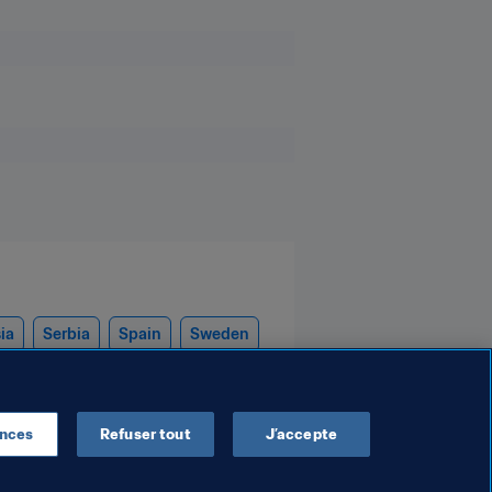
ia
Serbia
Spain
Sweden
ences
Refuser tout
J’accepte