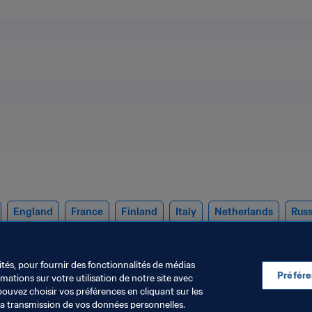
England
France
Finland
Italy
Netherlands
Russ
geria
ités, pour fournir des fonctionnalités de médias
Préfér
ations sur votre utilisation de notre site avec
pouvez choisir vos préférences en cliquant sur les
la transmission de vos données personnelles.