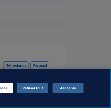
Netherlands
Portugal
ences
Refuser tout
J’accepte