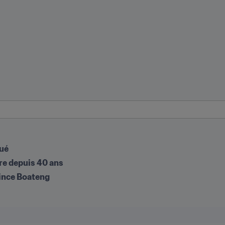
qué
ère depuis 40 ans
rince Boateng