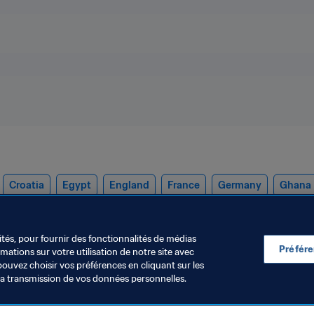
Croatia
Egypt
England
France
Germany
Ghana
uguay
ités, pour fournir des fonctionnalités de médias
Préfér
ations sur votre utilisation de notre site avec
pouvez choisir vos préférences en cliquant sur les
la transmission de vos données personnelles.