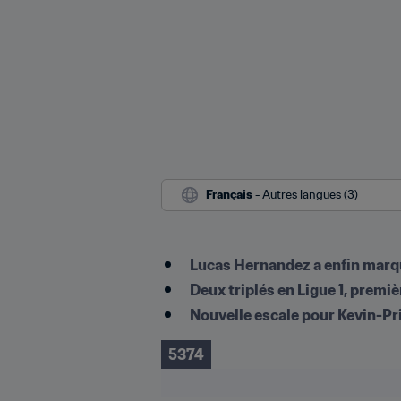
Français
 - Autres langues (3)
Lucas Hernandez a enfin mar
Deux triplés en Ligue 1, premi
Nouvelle escale pour Kevin-P
5374