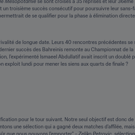
 de Mésopotamie
 se sont croisés à 35 reprises et leur 36ème
nt un troisième succès consécutif pour poursuivre leur sans-f
permettrait de se qualifier pour la phase à élimination directe, 
ivalité de longue date. Leurs 40 rencontres précédentes se s
e dernier succès des Bahreïnis remonte au Championnat de la 
on, l'expérimenté Ismaeel Abdullatif avait inscrit un doublé p
son exploit lundi pour mener les siens aux quarts de finale ?
ication pour le tour suivant. Notre seul objectif est donc de 
ontons une sélection qui a gagné deux matches d'affilée, mais 
sûr que nous pouvons l'emporter" - 
Zeljko Petrovic, sélection