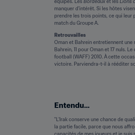
équipes. Les 
Bordeaux
 et les 
Lions
manquer d'intérêt. Si les hôtes vise
prendre les trois points, ce qui leur 
match du Groupe A.  
Oman et Bahreïn entretiennent une r
Bahreïn, 11 pour Oman et 17 nuls. L
football (WAFF) 2010. À cette occasi
victoire. Parviendra-t-il à rééditer 
Entendu... 
"L'Irak conserve une chance de qualif
la partie facile, parce que nous affr
capacités de mes joueurs et je suis 