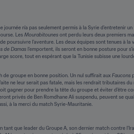
e journée n'a pas seulement permis à la Syrie d'entretenir un m
ourse. Les 
Mourabitounes
 ont perdu leurs deux premiers mat
de poursuivre l'aventure. Les deux équipes sont tenues à la v
es de Damas
 l'emportent, ils seront en bonne posture pour s'i
large score, tout en espérant que la Tunisie subisse une lour
 de groupe en bonne position. Un nul suffirait aux 
Faucons
 
ite ne leur serait pas fatale, mais les rendrait tributaires du
 doit gagner pour prendre la tête du groupe et éviter d'être c
seront privés de Ben Romdhane Ali suspendu, peuvent se qual
aussi, à la merci du match Syrie-Mauritanie.
 en tant que leader du Groupe A, son dernier match contre l'Ir