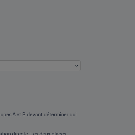
oupes A et B devant déterminer qui 
ation directe. Les deux places 