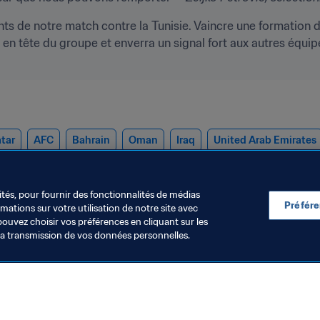
ts de notre match contre la Tunisie. Vaincre une formation de
en tête du groupe et enverra un signal fort aux autres équipe
tar
AFC
Bahrain
Oman
Iraq
United Arab Emirates
ités, pour fournir des fonctionnalités de médias
Préfér
ations sur votre utilisation de notre site avec
pouvez choisir vos préférences en cliquant sur les
la transmission de vos données personnelles.