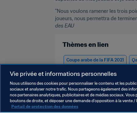
"Nous voulons ramener les trois poin
joueurs, nous permettra de terminer 
des EAU
Thèmes en lien
Coupe arabe de la FIFA 2021
Qa
Mauritania
Vie privée et informations personnelles
Nous utilisons des cookies pour personnaliser le contenu et les public
sociaux et analyser notre trafic. Nous partageons également des inform
nos partenaires analytiques, publicitaires et de médias sociaux. Vous 
boutons de droite, et déposer une demande d’opposition à la vente / 
Portail de protection des données