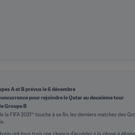
pes A et B prévus le 6 décembre
concurrence pour rejoindre le Qatar au deuxième tour
 le Groupe B
e la FIFA 2021™ touche à sa fin, les derniers matches des Gr
le.
hreïn ont tous trois une chance d'accéder à la phase à élimin