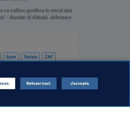
 ce calibre gonflera le moral des 
s" - 
Bandar Al Ahbabi, défenseur 
Syria
Tunisia
CAF
ences
Refuser tout
J’accepte