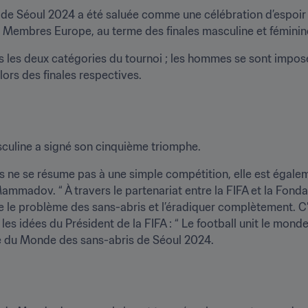
de Séoul 2024 a été saluée comme une célébration d’espoir
s Membres Europe, au terme des finales masculine et féminin
 les deux catégories du tournoi ; les hommes se sont imposés 
ors des finales respectives.
sculine a signé son cinquième triomphe.
ne se résume pas à une simple compétition, elle est égaleme
 Mammadov. “ À travers le partenariat entre la FIFA et la Fon
le problème des sans-abris et l’éradiquer complètement. C’es
les idées du Président de la FIFA : “ Le football unit le mond
e du Monde des sans-abris de Séoul 2024.