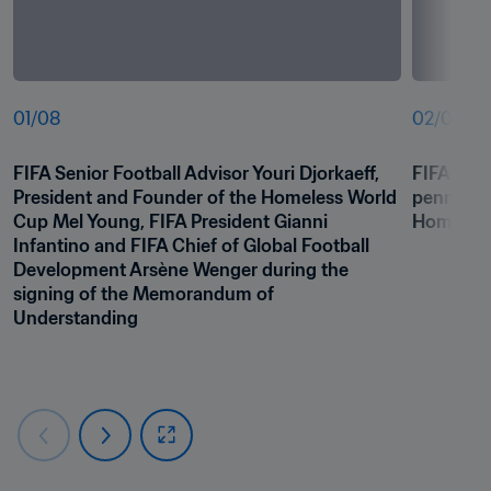
01
/
08
02
/
08
FIFA Senior Football Advisor Youri Djorkaeff, 
FIFA Pres
President and Founder of the Homeless World 
pennant t
Cup Mel Young, FIFA President Gianni 
Homeless
Infantino and FIFA Chief of Global Football 
Development Arsène Wenger during the 
signing of the Memorandum of 
Understanding 