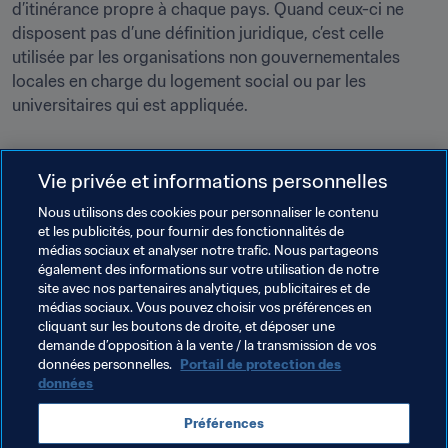
d’itinérance propre à chaque pays. Quand ceux-ci ne 
disposent pas d’une définition juridique, c’est celle 
utilisée par les organisations non gouvernementales 
locales en charge du logement social ou par les 
universitaires qui est appliquée.
Vie privée et informations personnelles
Nous utilisons des cookies pour personnaliser le contenu
Thèmes en lien
et les publicités, pour fournir des fonctionnalités de
médias sociaux et analyser notre trafic. Nous partageons
également des informations sur votre utilisation de notre
Football Unites the World
Président de la FIFA
site avec nos partenaires analytiques, publicitaires et de
médias sociaux. Vous pouvez choisir vos préférences en
Organisation
Organisation
Korea Republic
cliquant sur les boutons de droite, et déposer une
demande d’opposition à la vente / la transmission de vos
AFC
France
UEFA
données personnelles.
Portail de protection des
données
Préférences