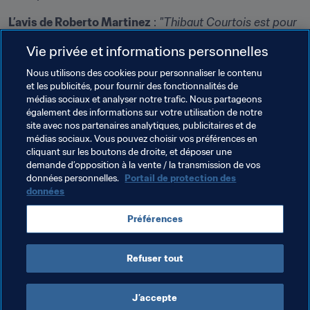
L’avis de Roberto Martinez
 : 
"Thibaut Courtois est pour 
moi le numéro 1 dans le monde, et cela depuis plusieurs 
Vie privée et informations personnelles
années maintenant, au niveau des clubs et de l’équipe 
nationale. Vous ne trouverez pas un autre gardien qui 
Nous utilisons des cookies pour personnaliser le contenu
et les publicités, pour fournir des fonctionnalités de
réponde à l’exigence de pouvoir être dans le but d’une 
médias sociaux et analyser notre trafic. Nous partageons
équipe qui doit gagner chaque match" (Conférence de 
également des informations sur votre utilisation de notre
presse)
site avec nos partenaires analytiques, publicitaires et de
médias sociaux. Vous pouvez choisir vos préférences en
cliquant sur les boutons de droite, et déposer une
demande d’opposition à la vente / la transmission de vos
données personnelles.
Portail de protection des
données
Thèmes en lien
Préférences
Classement Mondial FIFA/Coca-Cola
Belgium
Refuser tout
J’accepte