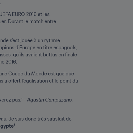
.
'UEFA EURO 2016 et les 
uer. Durant le match entre 
ande s'est jouée à un rythme 
pions d'Europe en titre espagnols, 
ses, qu'ils avaient battus en finale 
ie 2016.
s une Coupe du Monde est quelque 
 offert l'égalisation et le point du 
erez pas." - 
Agustin Campuzano, 
u. Je suis donc très satisfait de 
Égypte*