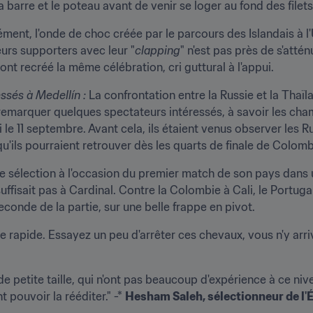
 barre et le poteau avant de venir se loger au fond des filets
ment, l'onde de choc créée par le parcours des Islandais à l
urs supporters avec leur "
clapping
" n'est pas près de s'attén
ont recréé la même célébration, cri guttural à l'appui.
ssés à Medellín : 
La confrontation entre la Russie et la Thaïl
 remarquer quelques spectateurs intéressés, à savoir les cham
 le 11 septembre. Avant cela, ils étaient venus observer les Rus
u'ils pourraient retrouver dès les quarts de finale de Colomb
me sélection à l'occasion du premier match de son pays dan
isait pas à Cardinal. Contre la Colombie à Cali, le Portugais a
econde de la partie, sur une belle frappe en pivot.
apide. Essayez un peu d'arrêter ces chevaux, vous n'y arriv
e petite taille, qui n'ont pas beaucoup d'expérience à ce nivea
 pouvoir la rééditer." -* 
Hesham Saleh, sélectionneur de l'