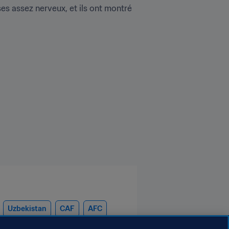
s assez nerveux, et ils ont montré 
Uzbekistan
CAF
AFC