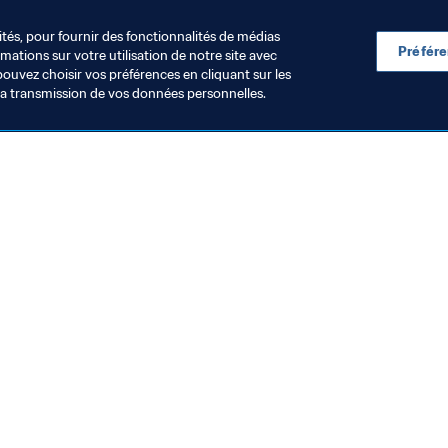
L
ités, pour fournir des fonctionnalités de médias
Préfér
ations sur votre utilisation de notre site avec
pouvez choisir vos préférences en cliquant sur les
la transmission de vos données personnelles.
Visitez également
Toutes les infos et tous les articles
Rapports et documents
Fondation FIFA
FIFA Museum
Emplois & Carrières