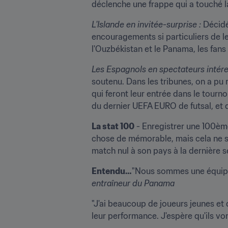
déclenche une frappe qui a touché la
L'Islande en invitée-surprise : 
Décidé
encouragements si particuliers de le
l'Ouzbékistan et le Panama, les fans 
Les Espagnols en spectateurs intére
soutenu. Dans les tribunes, on a pu
qui feront leur entrée dans le tournoi
du dernier UEFA EURO de futsal, et q
La stat 100
 - Enregistrer une 100è
chose de mémorable, mais cela ne suff
match nul à son pays à la dernière s
Entendu…
"Nous sommes une équipe r
entraîneur du Panama
"J'ai beaucoup de joueurs jeunes et d
leur performance. J'espère qu'ils vont