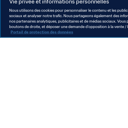
UEFA
Concacaf
CONMEBO
Vie privée et informations personnelles
Nous utilisons des cookies pour personnaliser le contenu et les public
sociaux et analyser notre trafic. Nous partageons également des inform
nos partenaires analytiques, publicitaires et de médias sociaux. Vous 
boutons de droite, et déposer une demande d’opposition à la vente / 
Portail de protection des données
L’action de la FIFA
Juridique
Système de transfert
Football féminin
Promotion du football
Innovation
Développement des talents
Organisation des compétitions