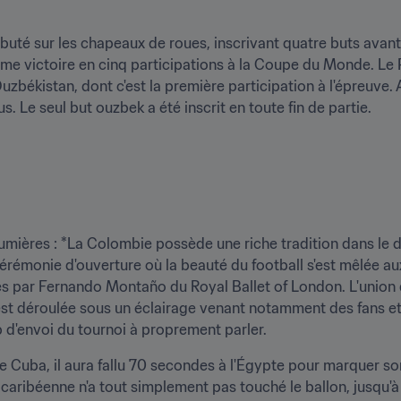
buté sur les chapeaux de roues, inscrivant quatre buts avant
ème victoire en cinq participations à la Coupe du Monde. Le
Ouzbékistan, dont c'est la première participation à l'épreuve.
s. Le seul but ouzbek a été inscrit en toute fin de partie.
lumières : *La Colombie possède une riche tradition dans le
rémonie d'ouverture où la beauté du football s'est mêlée aux 
 par Fernando Montaño du Royal Ballet of London. L'union d
t déroulée sous un éclairage venant notamment des fans et d
up d'envoi du tournoi à proprement parler.
e Cuba, il aura fallu 70 secondes à l'Égypte pour marquer so
 caribéenne n'a tout simplement pas touché le ballon, jusqu'