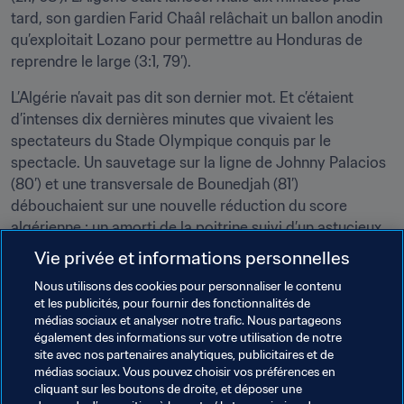
tard, son gardien Farid Chaâl relâchait un ballon anodin 
qu’exploitait Lozano pour permettre au Honduras de 
reprendre le large (3:1, 79’).
L’Algérie n’avait pas dit son dernier mot. Et c’étaient 
d’intenses dix dernières minutes que vivaient les 
spectateurs du Stade Olympique conquis par le 
spectacle. Un sauvetage sur la ligne de Johnny Palacios 
(80’) et une transversale de Bounedjah (81’) 
débouchaient sur une nouvelle réduction du score 
algérienne : un amorti de la poitrine suivi d’un astucieux 
plat du pied signé Bounedjah (3:2, 85’).
Vie privée et informations personnelles
Oussama Darfalou ratait le cadre et l’égalisation, de la 
Nous utilisons des cookies pour personnaliser le contenu
et les publicités, pour fournir des fonctionnalités de
tête, à la 88ème minute et voyait finalement le Honduras 
médias sociaux et analyser notre trafic. Nous partageons
lever les bras pour de bon. Une opération rachat attend 
également des informations sur votre utilisation de notre
l’Algérie ce 7 août face à l’Argentine. Les 
site avec nos partenaires analytiques, publicitaires et de
Centraméricains défieront eux le Portugal avec le plein 
médias sociaux. Vous pouvez choisir vos préférences en
cliquant sur les boutons de droite, et déposer une
de confiance.