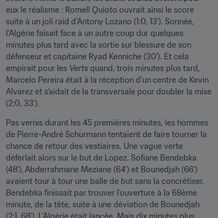
eux le réalisme : Romell Quioto ouvrait ainsi le score 
suite à un joli raid d’Antony Lozano (1:0, 13’). Sonnée, 
l’Algérie faisait face à un autre coup dur quelques 
minutes plus tard avec la sortie sur blessure de son 
défenseur et capitaine Ryad Kenniche (30’). Et cela 
empirait pour les 
Verts
 quand, trois minutes plus tard, 
Marcelo Pereira était à la réception d’un centre de Kevin 
Alvarez et s’aidait de la transversale pour doubler la mise 
(2:0, 33’).
Pas vernis durant les 45 premières minutes, les hommes 
de Pierre-André Schürmann tentaient de faire tourner la 
chance de retour des vestiaires. Une vague verte 
déferlait alors sur le but de Lopez. Sofiane Bendebka 
(48’), Abderrahmane Meziane (64’) et Bounedjah (66’) 
avaient tour à tour une balle de but sans la concrétiser. 
Bendebka finissait par trouver l’ouverture à la 68ème 
minute, de la tête, suite à une déviation de Bounedjah 
(2:1, 68’). L’Algérie était lancée. Mais dix minutes plus 